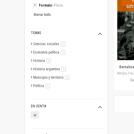
este
Eliminar
Formato
Físico
artículo
este
artículo
Borrar todo
TEMAS
Ciencias sociales
artículo
1
Economía política
artículo
1
Historia
artículo
1
Bernalesa,
Historia argentina
artículo
1
Amaya, Facu
Municipio y territorio
artículo
1
D
Política
artículo
1
EN VENTA
si