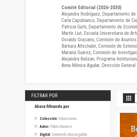
Comité Editorial (2026-2030)
Alejandra Rodríguez
, Departamento de 
Carla Capobianco
, Departamento de Cie
Patricia Gutti
, Departamento de Econom
Martín Liut
, Escuela Universitaria de Art
Osvaldo Graciano
, Comisión de Asunto
Bárbara Altschuler
, Comisión de Extensi
Mariana Suárez
, Comisión de Investigac
Alejandra Belizan, Programa Instituciona
Anna Mónica Aguilar, Dirección General E
FILTRAR POR
V
Gril
c
Ahora filtrando por
Eliminar
Colección
Colecciones
este
Eliminar
Autor
Pablo Navarro
artículo
este
Eliminar
Digital
Contenido descargable
artículo