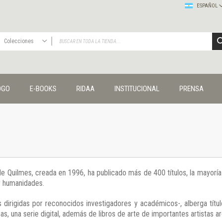
ESPAÑOL
Colecciones
TODAS
Publicaciones
OGO
E-BOOKS
RIDAA
INSTITUCIONAL
PRENSA
Editorial
Colecciones
Administración y economía
Coedición UNQ / Clacso
Coedición UNQ / UNC
Comunicación y cultura
Crímenes y violencias
 de Quilmes, creada en 1996, ha publicado más de 400 títulos, la mayor
Cuadernos universitarios
 y humanidades.
Derechos humanos
Ediciones especiales
 dirigidas por reconocidos investigadores y académicos-, alberga títul
Géneros
s, una serie digital, además de libros de arte de importantes artistas ar