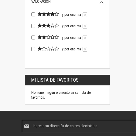
VALORACIÓN
y por encima
0
y por encima
0
y por encima
0
y por encima
0
MI LISTA DE FAVORITOS
No tiene ningún elemento en su lista de
favoritos.
Suscríbase
al
boletín