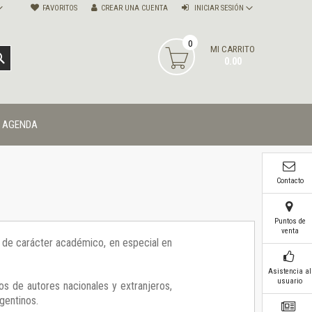
FAVORITOS
CREAR UNA CUENTA
INICIAR SESIÓN
0
MI CARRITO
BUSCAR
0.00
AGENDA
Contacto
Puntos de
venta
ía de carácter académico, en especial en
Asistencia al
usuario
os de autores nacionales y extranjeros,
gentinos.