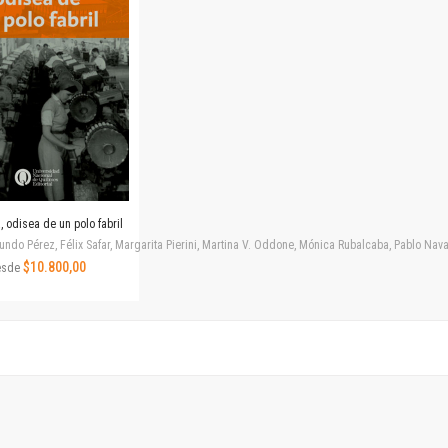
Revista de Ciencias Sociales. Segunda época
Fondo editorial
Biomedicina
Coediciones
Jornadas académicas
La ideología argentina
Libros de arte
Otros títulos
Textos para la enseñanza universitaria
 odisea de un polo fabril
Intersecciones
ndo Pérez, Félix Safar, Margarita Pierini, Martina V. Oddone, Mónica Rubalcaba, Pablo Navar
Convergencia. Entre memoria y sociedad
$10.800,00
esde
Filosofía y ciencia
Política
Serie Clásica
Serie Contemporánea
Unidad de Publicaciones del Departamento de Ciencia y Tecnología
Colecciones
Universidad Virtual de Quilmes