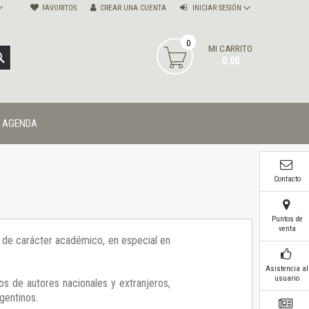
FAVORITOS
CREAR UNA CUENTA
INICIAR SESIÓN
0
MI CARRITO
BUSCAR
0.00
AGENDA
Contacto
Puntos de
venta
ía de carácter académico, en especial en
Asistencia al
usuario
os de autores nacionales y extranjeros,
gentinos.