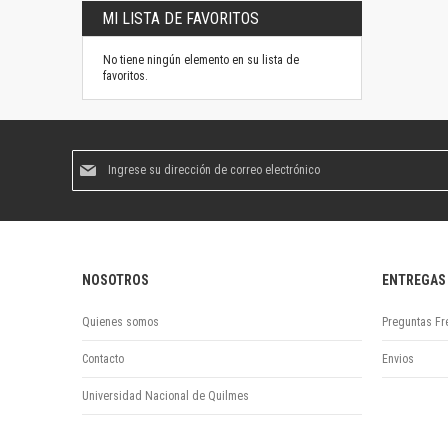
MI LISTA DE FAVORITOS
No tiene ningún elemento en su lista de
favoritos.
Suscríbase
al
boletín
informativo:
NOSOTROS
ENTREGAS
Quienes somos
Preguntas Fr
Contacto
Envios
Universidad Nacional de Quilmes