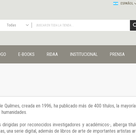
ESPAÑOL
Todas
TODAS
Publicaciones
OGO
E-BOOKS
RIDAA
INSTITUCIONAL
PRENSA
Editorial
Colecciones
Administración y economía
Coedición UNQ / Clacso
Coedición UNQ / UNC
Comunicación y cultura
Crímenes y violencias
 de Quilmes, creada en 1996, ha publicado más de 400 títulos, la mayor
Cuadernos universitarios
 y humanidades.
Derechos humanos
Ediciones especiales
 dirigidas por reconocidos investigadores y académicos-, alberga títul
Géneros
s, una serie digital, además de libros de arte de importantes artistas ar