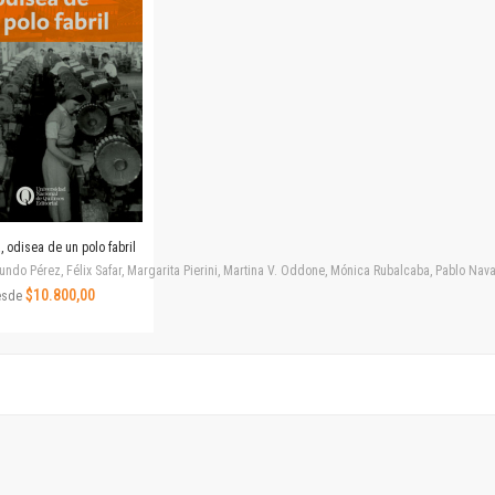
Revista de Ciencias Sociales. Segunda época
Fondo editorial
Biomedicina
Coediciones
Jornadas académicas
La ideología argentina
Libros de arte
Otros títulos
Textos para la enseñanza universitaria
 odisea de un polo fabril
Intersecciones
ndo Pérez, Félix Safar, Margarita Pierini, Martina V. Oddone, Mónica Rubalcaba, Pablo Navar
Convergencia. Entre memoria y sociedad
$10.800,00
esde
Filosofía y ciencia
Política
Serie Clásica
Serie Contemporánea
Unidad de Publicaciones del Departamento de Ciencia y Tecnología
Colecciones
Universidad Virtual de Quilmes