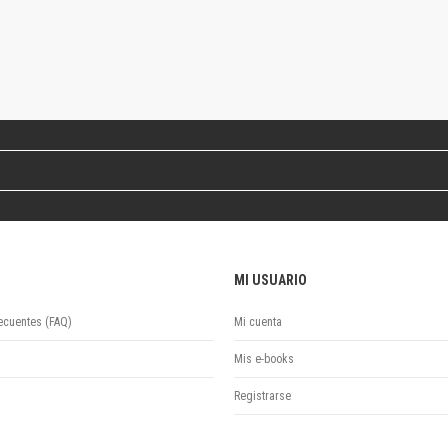
Colecciones
Ideas de Educación Virtual
Unidad de Publicaciones del Departamento de Economía y Administración
Colecciones
Otros títulos
Economía y Gestión
Economía y Sociedad
Series
Investigación
Unidad de Publicaciones del Departamento de Ciencias Sociales
Series
MI USUARIO
Encuentros
Investigación
ecuentes (FAQ)
Mi cuenta
Tesis Grado
Tesis Posgrado
Mis e-books
Cursos
Registrarse
Experiencias
Escuela de Artes