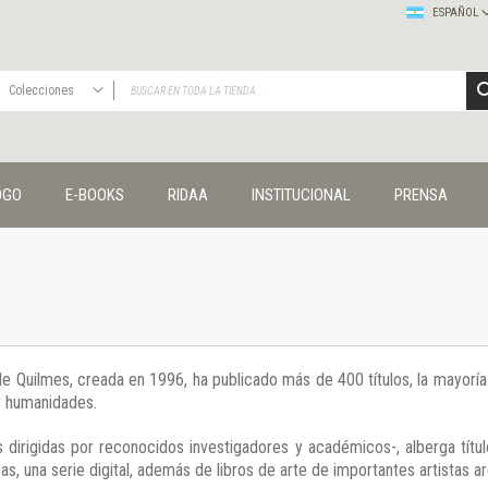
ESPAÑOL
Colecciones
TODAS
Publicaciones
OGO
E-BOOKS
RIDAA
INSTITUCIONAL
PRENSA
Editorial
Colecciones
Administración y economía
Coedición UNQ / Clacso
Coedición UNQ / UNC
Comunicación y cultura
Crímenes y violencias
 de Quilmes, creada en 1996, ha publicado más de 400 títulos, la mayor
Cuadernos universitarios
 y humanidades.
Derechos humanos
Ediciones especiales
 dirigidas por reconocidos investigadores y académicos-, alberga títul
Géneros
s, una serie digital, además de libros de arte de importantes artistas ar