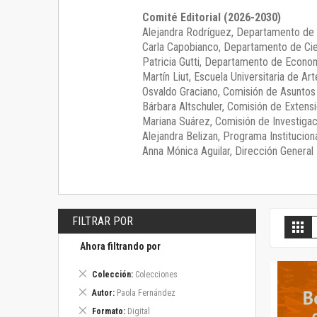
Comité Editorial (2026-2030)
Alejandra Rodríguez
, Departamento de 
Carla Capobianco
, Departamento de Cie
Patricia Gutti
, Departamento de Econom
Martín Liut
, Escuela Universitaria de Art
Osvaldo Graciano
, Comisión de Asunto
Bárbara Altschuler
, Comisión de Extensi
Mariana Suárez
, Comisión de Investigac
Alejandra Belizan, Programa Instituciona
Anna Mónica Aguilar, Dirección General E
FILTRAR POR
V
Gril
c
Ahora filtrando por
Eliminar
Colección
Colecciones
este
Eliminar
Autor
Paola Fernández
artículo
este
Eliminar
Formato
Digital
artículo