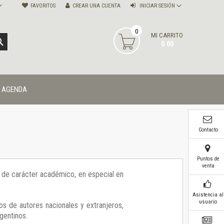
FAVORITOS
CREAR UNA CUENTA
INICIAR SESIÓN
0
MI CARRITO
BUSCAR
0.00
AGENDA
Contacto
Puntos de
venta
ía de carácter académico, en especial en
Asistencia al
usuario
os de autores nacionales y extranjeros,
gentinos.