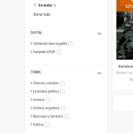
este
Eliminar
En venta
Si
artículo
este
artículo
Borrar todo
DIGITAL
Contenido descargable
artículo
1
Completo EPUB
artículo
1
Bernalesa,
TEMAS
Amaya, Facu
D
Ciencias sociales
artículo
1
Economía política
artículo
1
Historia
artículo
1
Historia argentina
artículo
1
Municipio y territorio
artículo
1
Política
artículo
1