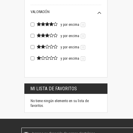
VALORACIÓN
y por encima
0
y por encima
0
y por encima
0
y por encima
0
MI LISTA DE FAVORITOS
No tiene ningún elemento en su lista de
favoritos.
Suscríbase