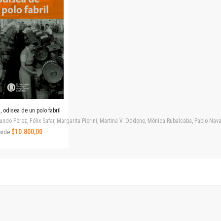
Revista de Ciencias Sociales. Segunda época
Fondo editorial
Biomedicina
Coediciones
Jornadas académicas
La ideología argentina
Libros de arte
Otros títulos
Textos para la enseñanza universitaria
 odisea de un polo fabril
Intersecciones
ndo Pérez, Félix Safar, Margarita Pierini, Martina V. Oddone, Mónica Rubalcaba, Pablo Navar
Convergencia. Entre memoria y sociedad
$10.800,00
esde
Filosofía y ciencia
Política
Serie Clásica
Serie Contemporánea
Unidad de Publicaciones del Departamento de Ciencia y Tecnología
Colecciones
Universidad Virtual de Quilmes