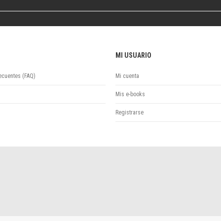
Colecciones
Publicaciones periódicas
Series
MI USUARIO
ecuentes (FAQ)
Mi cuenta
Mis e-books
Registrarse