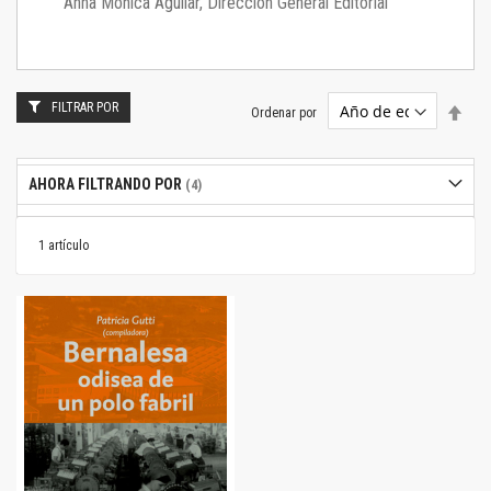
Anna Mónica Aguilar, Dirección General Editorial
FILTRAR POR
Estab
Ordenar por
dire
desc
AHORA FILTRANDO POR
1
artículo