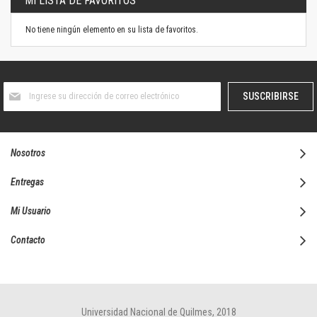
MI LISTA DE FAVORITOS
No tiene ningún elemento en su lista de favoritos.
Suscríbase
SUSCRIBIRSE
al
boletín
informativo:
Nosotros
Entregas
Mi Usuario
Contacto
Universidad Nacional de Quilmes, 2018