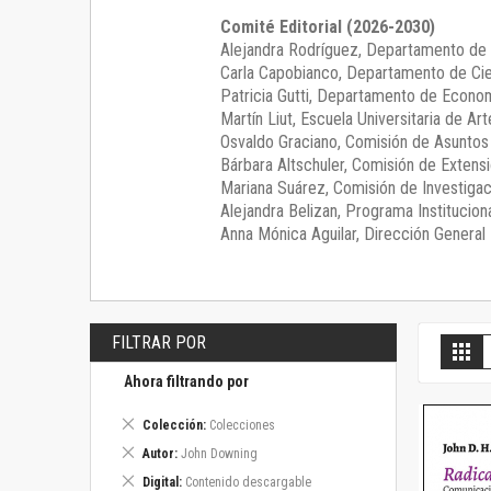
Comité Editorial (2026-2030)
Alejandra Rodríguez
, Departamento de 
Carla Capobianco
, Departamento de Cie
Patricia Gutti
, Departamento de Econom
Martín Liut
, Escuela Universitaria de Art
Osvaldo Graciano
, Comisión de Asunto
Bárbara Altschuler
, Comisión de Extensi
Mariana Suárez
, Comisión de Investigac
Alejandra Belizan, Programa Instituciona
Anna Mónica Aguilar, Dirección General E
FILTRAR POR
V
Gril
c
Ahora filtrando por
Eliminar
Colección
Colecciones
este
Eliminar
Autor
John Downing
artículo
este
Eliminar
Digital
Contenido descargable
artículo