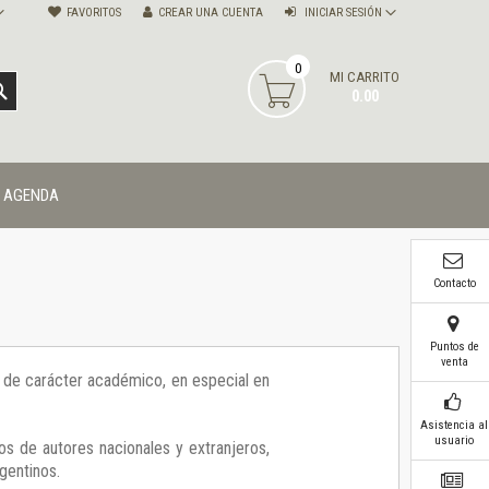
FAVORITOS
CREAR UNA CUENTA
INICIAR SESIÓN
0
MI CARRITO
BUSCAR
0.00
AGENDA
Contacto
Puntos de
venta
ía de carácter académico, en especial en
Asistencia al
usuario
os de autores nacionales y extranjeros,
gentinos.