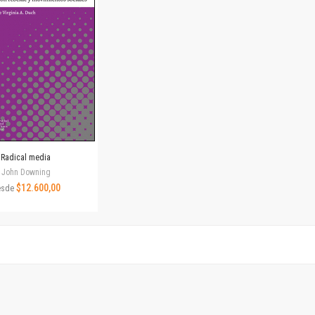
Revista de Ciencias Sociales. Segunda época
Fondo editorial
Biomedicina
Coediciones
Jornadas académicas
La ideología argentina
Libros de arte
Otros títulos
Textos para la enseñanza universitaria
Radical media
Intersecciones
John Downing
Convergencia. Entre memoria y sociedad
$12.600,00
esde
Filosofía y ciencia
Política
Serie Clásica
Serie Contemporánea
Unidad de Publicaciones del Departamento de Ciencia y Tecnología
Colecciones
Universidad Virtual de Quilmes