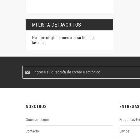
MI LISTA DE FAVORITOS
No tiene ningún elemento en su lista de
favoritos.
Suscríbase
al
boletín
informativo:
NOSOTROS
ENTREGAS
Quienes somos
Preguntas Fr
Contacto
Envios