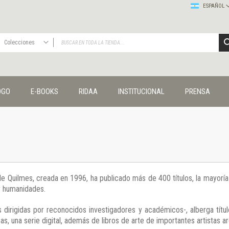
ESPAÑOL
Colecciones
TODAS
Publicaciones
OGO
E-BOOKS
RIDAA
INSTITUCIONAL
PRENSA
Editorial
Colecciones
Administración y economía
Coedición UNQ / Clacso
Coedición UNQ / UNC
Comunicación y cultura
Crímenes y violencias
 de Quilmes, creada en 1996, ha publicado más de 400 títulos, la mayor
Cuadernos universitarios
 y humanidades.
Derechos humanos
Ediciones especiales
 dirigidas por reconocidos investigadores y académicos-, alberga títul
Géneros
s, una serie digital, además de libros de arte de importantes artistas ar