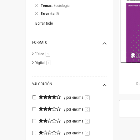
este
Eliminar
Temas
Sociología
artículo
este
Eliminar
En venta
Si
artículo
este
artículo
Borrar todo
FORMATO
Físico
artículo
1
Digital
artículo
1
D
VALORACIÓN
y por encima
0
y por encima
0
y por encima
0
y por encima
0