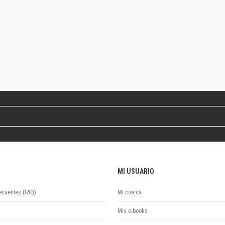
Colecciones
Ideas de Educación Virtual
Unidad de Publicaciones del Departamento de Economía y Administración
Colecciones
Otros títulos
Economía y Gestión
Economía y Sociedad
Series
Investigación
Unidad de Publicaciones del Departamento de Ciencias Sociales
Series
Encuentros
Investigación
Tesis Grado
MI USUARIO
Tesis Posgrado
ecuentes (FAQ)
Mi cuenta
Cursos
Experiencias
Mis e-books
Escuela de Artes