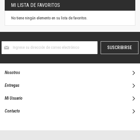
MI LISTA DE FAVORITOS
No tiene ningún elemento en su lista de favoritos.
Suscríbase
SUSCRIBIRSE
al
boletín
informativo:
Nosotros
Entregas
Mi Usuario
Contacto