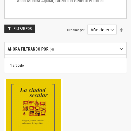
Anna Mónica Aguilar, Dirección General Editorial
FILTRAR POR
Estab
Ordenar por
dire
desc
AHORA FILTRANDO POR
1
artículo