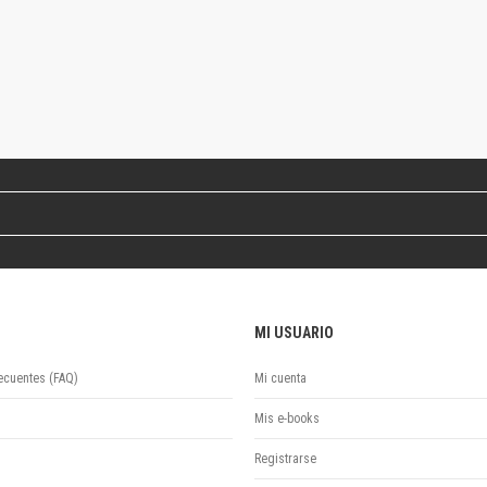
Colecciones
Ideas de Educación Virtual
Unidad de Publicaciones del Departamento de Economía y Administración
Colecciones
Otros títulos
Economía y Gestión
Economía y Sociedad
Series
Investigación
Unidad de Publicaciones del Departamento de Ciencias Sociales
Series
Encuentros
MI USUARIO
Investigación
Tesis Grado
ecuentes (FAQ)
Mi cuenta
Tesis Posgrado
Cursos
Mis e-books
Experiencias
Registrarse
Escuela de Artes