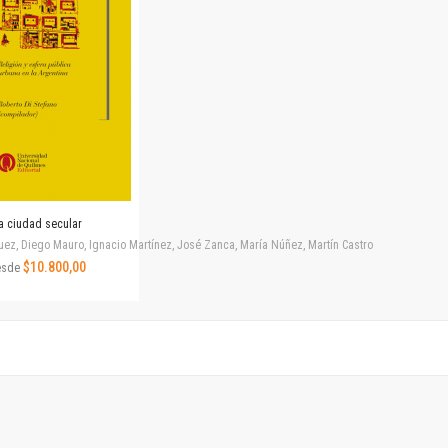
Revista de Ciencias Sociales. Segunda época
Fondo editorial
Biomedicina
Coediciones
Jornadas académicas
La ideología argentina
Libros de arte
Otros títulos
Textos para la enseñanza universitaria
a ciudad secular
Intersecciones
uez, Diego Mauro, Ignacio Martínez, José Zanca, María Núñez, Martín Castro
Convergencia. Entre memoria y sociedad
$10.800,00
esde
Filosofía y ciencia
Política
Serie Clásica
Serie Contemporánea
Unidad de Publicaciones del Departamento de Ciencia y Tecnología
Colecciones
Universidad Virtual de Quilmes