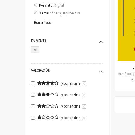
este
Eliminar
Formato
Digital
artículo
este
Eliminar
Temas
Artes y arquitectura
artículo
este
artículo
Borrar todo
EN VENTA
si
L
VALORACIÓN
Ana Rodríg
D
y por encima
0
y por encima
0
y por encima
0
y por encima
0