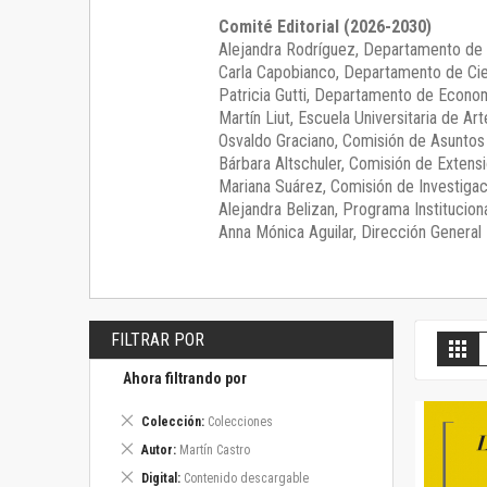
Comité Editorial (2026-2030)
Alejandra Rodríguez
, Departamento de 
Carla Capobianco
, Departamento de Cie
Patricia Gutti
, Departamento de Econom
Martín Liut
, Escuela Universitaria de Art
Osvaldo Graciano
, Comisión de Asunto
Bárbara Altschuler
, Comisión de Extensi
Mariana Suárez
, Comisión de Investigac
Alejandra Belizan, Programa Instituciona
Anna Mónica Aguilar, Dirección General E
FILTRAR POR
V
Gril
c
Ahora filtrando por
Eliminar
Colección
Colecciones
este
Eliminar
Autor
Martín Castro
artículo
este
Eliminar
Digital
Contenido descargable
artículo