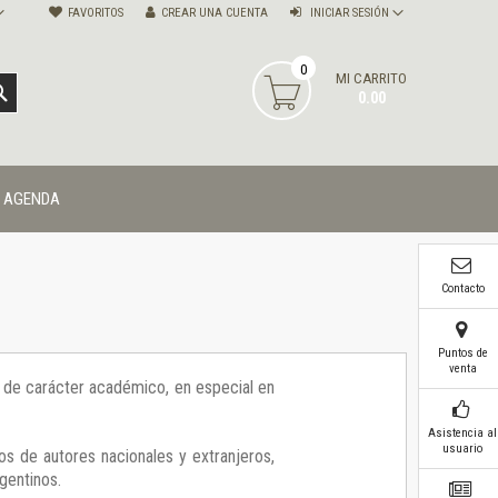
FAVORITOS
CREAR UNA CUENTA
INICIAR SESIÓN
0
MI CARRITO
BUSCAR
0.00
AGENDA
Contacto
Puntos de
venta
ía de carácter académico, en especial en
Asistencia al
usuario
os de autores nacionales y extranjeros,
gentinos.