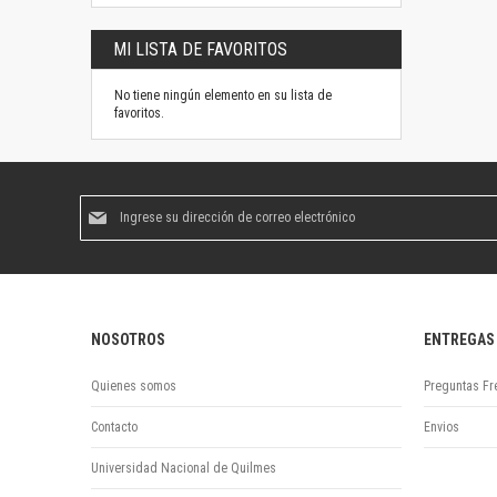
MI LISTA DE FAVORITOS
No tiene ningún elemento en su lista de
favoritos.
Suscríbase
al
boletín
informativo:
NOSOTROS
ENTREGAS
Quienes somos
Preguntas Fr
Contacto
Envios
Universidad Nacional de Quilmes