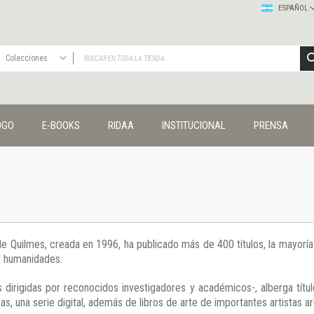
ESPAÑOL
Colecciones
TODAS
Publicaciones
OGO
E-BOOKS
RIDAA
INSTITUCIONAL
PRENSA
Editorial
Colecciones
Administración y economía
Coedición UNQ / Clacso
Coedición UNQ / UNC
Comunicación y cultura
Crímenes y violencias
 de Quilmes, creada en 1996, ha publicado más de 400 títulos, la mayor
Cuadernos universitarios
 y humanidades.
Derechos humanos
Ediciones especiales
 dirigidas por reconocidos investigadores y académicos-, alberga títul
Géneros
s, una serie digital, además de libros de arte de importantes artistas ar