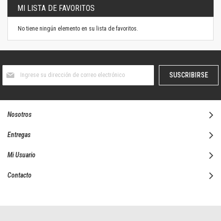
MI LISTA DE FAVORITOS
No tiene ningún elemento en su lista de favoritos.
Suscríbase
SUSCRIBIRSE
al
boletín
informativo:
Nosotros
Entregas
Mi Usuario
Contacto