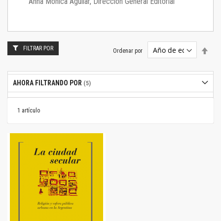
Anna Mónica Aguilar, Dirección General Editorial
FILTRAR POR
Estab
Ordenar por
dire
desc
AHORA FILTRANDO POR
1
artículo