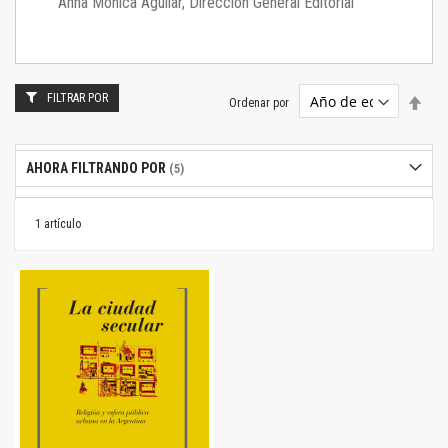
Anna Mónica Aguilar, Dirección General Editorial
FILTRAR POR
Estab
Ordenar por
dire
desc
AHORA FILTRANDO POR
1
artículo