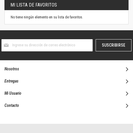
MI LISTA DE FAVORITOS
No tiene ningún elemento en su lista de favoritos.
Suscríbase
SUSCRIBIRSE
al
boletín
informativo:
Nosotros
Entregas
Mi Usuario
Contacto