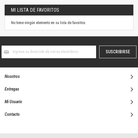
MI LISTA DE FAVORITOS
No tiene ningún elemento en su lista de favoritos.
Suscríbase
SUSCRIBIRSE
al
boletín
informativo:
Nosotros
Entregas
Mi Usuario
Contacto