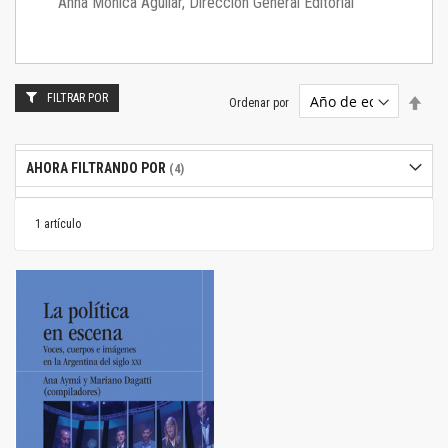
Anna Mónica Aguilar, Dirección General Editorial
FILTRAR POR
Estab
Ordenar por
dire
desc
AHORA FILTRANDO POR
1
artículo