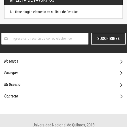
MI LISTA DE FAVORITOS
No tiene ningún elemento en su lista de favoritos.
Suscríbase
SUSCRIBIRSE
al
boletín
informativo:
Nosotros
Entregas
Mi Usuario
Contacto
Universidad Nacional de Quilmes, 2018