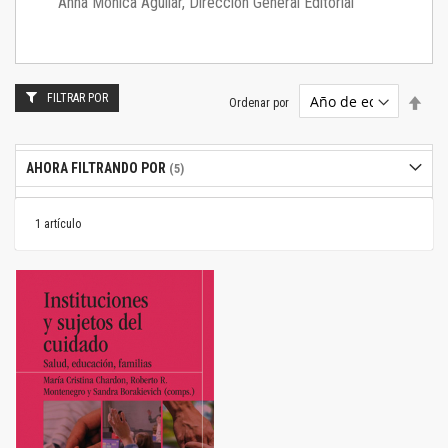
Anna Mónica Aguilar, Dirección General Editorial
FILTRAR POR
Estab
Ordenar por
dire
desc
AHORA FILTRANDO POR
1
artículo