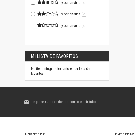
y por encima
0
y por encima
0
y por encima
0
MI LISTA DE FAVORITOS
No tiene ningún elemento en su lista de
favoritos.
Suscríbase
al
boletín
informativo: