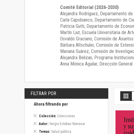
Comité Editorial (2026-2030)
Alejandra Rodríguez
, Departamento de 
Carla Capobianco
, Departamento de Cie
Patricia Gutti
, Departamento de Econom
Martín Liut
, Escuela Universitaria de Art
Osvaldo Graciano
, Comisión de Asunto
Bárbara Altschuler
, Comisión de Extensi
Mariana Suárez
, Comisión de Investigac
Alejandra Belizan, Programa Instituciona
Anna Mónica Aguilar, Dirección General E
FILTRAR POR
V
Gril
c
Ahora filtrando por
Eliminar
Colección
Colecciones
este
Eliminar
Autor
Sergio Esteban Remesar
artículo
este
Eliminar
Temas
Salud pública
artículo