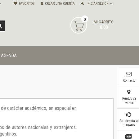
FAVORITOS
CREAR UNA CUENTA
INICIAR SESIÓN
0
MI CARRITO
BUSCAR
0.00
AGENDA
Contacto
Puntos de
venta
ía de carácter académico, en especial en
Asistencia al
usuario
os de autores nacionales y extranjeros,
gentinos.