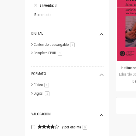
este
Eliminar
En venta
Si
artículo
este
artículo
Borrar todo
DIGITAL
Contenido descargable
artículo
1
Completo EPUB
artículo
1
Institucio
FORMATO
Eduardo Gos
D
Físico
artículo
1
Digital
artículo
1
VALORACIÓN
y por encima
0