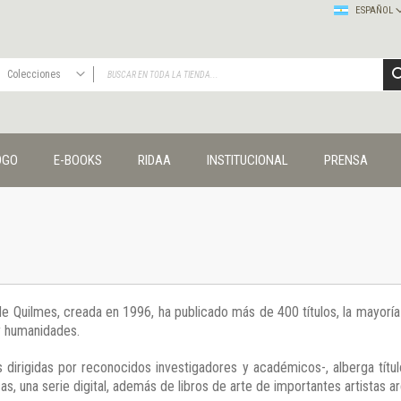
ESPAÑOL
Colecciones
TODAS
Publicaciones
OGO
E-BOOKS
RIDAA
INSTITUCIONAL
PRENSA
Editorial
Colecciones
Administración y economía
Coedición UNQ / Clacso
Coedición UNQ / UNC
Comunicación y cultura
Crímenes y violencias
 de Quilmes, creada en 1996, ha publicado más de 400 títulos, la mayor
Cuadernos universitarios
 y humanidades.
Derechos humanos
Ediciones especiales
 dirigidas por reconocidos investigadores y académicos-, alberga títul
Géneros
s, una serie digital, además de libros de arte de importantes artistas ar