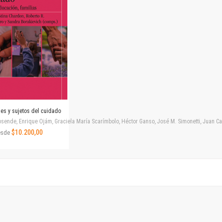
Revista de Ciencias Sociales. Segunda época
Fondo editorial
Biomedicina
Coediciones
Jornadas académicas
La ideología argentina
Libros de arte
Otros títulos
Textos para la enseñanza universitaria
nes y sujetos del cuidado
Intersecciones
ende, Enrique Ojám, Graciela María Scarímbolo, Héctor Ganso, José M. Simonetti, Juan Carlos
Convergencia. Entre memoria y sociedad
$10.200,00
esde
Filosofía y ciencia
Política
Serie Clásica
Serie Contemporánea
Unidad de Publicaciones del Departamento de Ciencia y Tecnología
Colecciones
Universidad Virtual de Quilmes