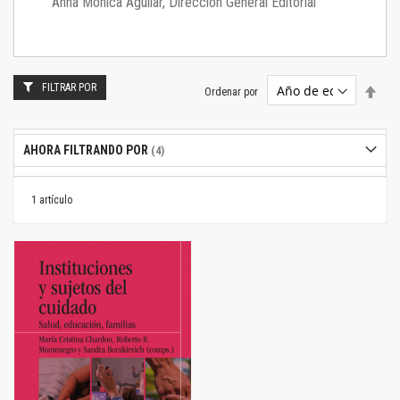
Anna Mónica Aguilar, Dirección General Editorial
FILTRAR POR
Estab
Ordenar por
dire
desc
AHORA FILTRANDO POR
1
artículo