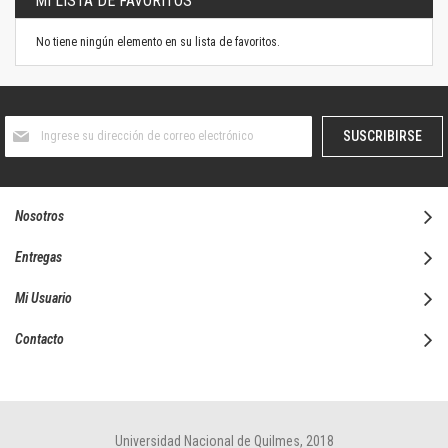
MI LISTA DE FAVORITOS
No tiene ningún elemento en su lista de favoritos.
Suscríbase
SUSCRIBIRSE
al
boletín
informativo:
Nosotros
Entregas
Mi Usuario
Contacto
Universidad Nacional de Quilmes, 2018