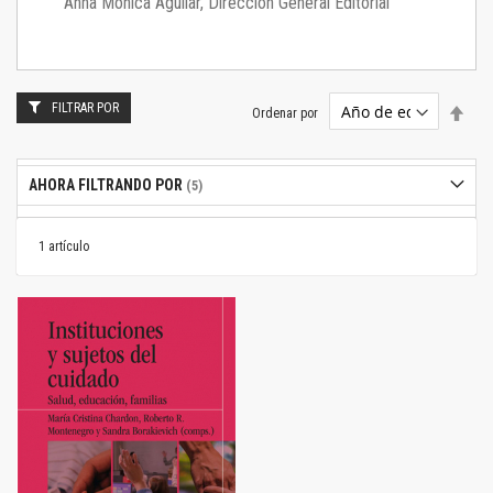
Anna Mónica Aguilar, Dirección General Editorial
FILTRAR POR
Estab
Ordenar por
dire
desc
AHORA FILTRANDO POR
1
artículo