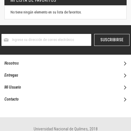
MI LISTA DE FAVORITOS
No tiene ningún elemento en su lista de favoritos.
Suscríbase
SUSCRIBIRSE
al
boletín
informativo:
Nosotros
Entregas
Mi Usuario
Contacto
Universidad Nacional de Quilmes, 2018