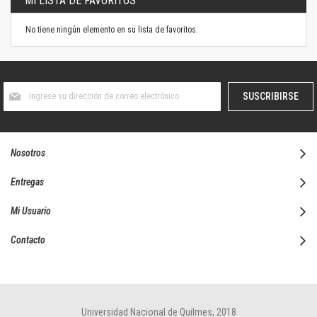
MI LISTA DE FAVORITOS
No tiene ningún elemento en su lista de favoritos.
Suscríbase
SUSCRIBIRSE
al
boletín
informativo:
Nosotros
Entregas
Mi Usuario
Contacto
Universidad Nacional de Quilmes, 2018