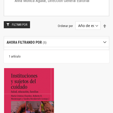
Anna Mónica Aguilar, Dirección General Editorial
FILTRAR POR
Estab
Ordenar por
dire
desc
AHORA FILTRANDO POR
1
artículo