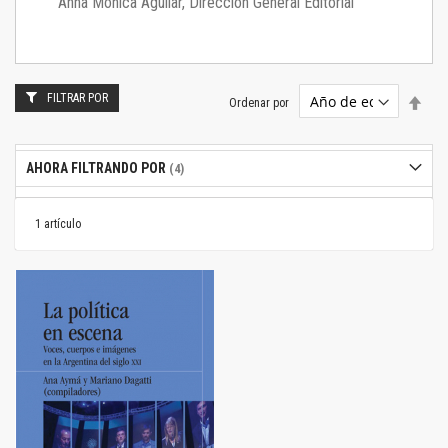
Anna Mónica Aguilar, Dirección General Editorial
FILTRAR POR
Estab
Ordenar por
dire
desc
AHORA FILTRANDO POR
1
artículo