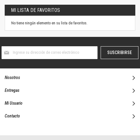
MI LISTA DE FAVORITOS
No tiene ningún elemento en su lista de favoritos.
Suscríbase
SUSCRIBIRSE
al
boletín
informativo:
Nosotros
Entregas
Mi Usuario
Contacto