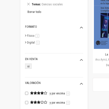
este
Eliminar
Temas
Ciencias sociales
artículo
este
artículo
Borrar todo
FORMATO
Físico
artículo
1
Digital
artículo
1
La 
EN VENTA
Ana Aymá, A
D
si
VALORACIÓN
y por encima
0
y por encima
0