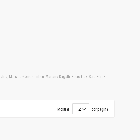
frio, Mariana Gómez Triben, Mariano Dagatti, Rocío Flax, Sara Pérez
Mostrar
por página