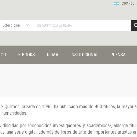
ESPAÑOL
Colecciones
TODAS
Publicaciones
OGO
E-BOOKS
RIDAA
INSTITUCIONAL
PRENSA
Editorial
Colecciones
Administración y economía
Coedición UNQ / Clacso
Coedición UNQ / UNC
Comunicación y cultura
Crímenes y violencias
 de Quilmes, creada en 1996, ha publicado más de 400 títulos, la mayor
Cuadernos universitarios
 y humanidades.
Derechos humanos
Ediciones especiales
 dirigidas por reconocidos investigadores y académicos-, alberga títul
Géneros
s, una serie digital, además de libros de arte de importantes artistas ar