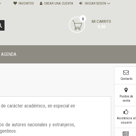
FAVORITOS
CREAR UNA CUENTA
INICIAR SESIÓN
0
MI CARRITO
BUSCAR
0.00
AGENDA
Contacto
Puntos de
venta
ía de carácter académico, en especial en
Asistencia al
usuario
os de autores nacionales y extranjeros,
gentinos.