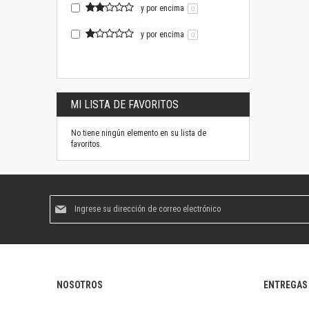
y por encima
0
y por encima
0
MI LISTA DE FAVORITOS
No tiene ningún elemento en su lista de
favoritos.
Suscríbase
al
boletín
informativo:
NOSOTROS
ENTREGAS