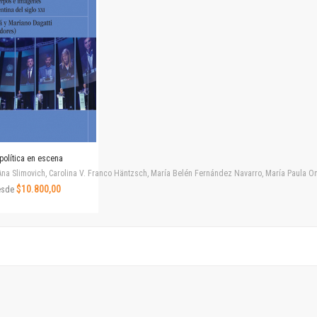
Revista de Ciencias Sociales. Segunda época
Fondo editorial
Biomedicina
Coediciones
Jornadas académicas
La ideología argentina
Libros de arte
Otros títulos
Textos para la enseñanza universitaria
política en escena
Intersecciones
na Slimovich, Carolina V. Franco Häntzsch, María Belén Fernández Navarro, María Paula Ono
Convergencia. Entre memoria y sociedad
$10.800,00
esde
Filosofía y ciencia
Política
Serie Clásica
Serie Contemporánea
Unidad de Publicaciones del Departamento de Ciencia y Tecnología
Colecciones
Universidad Virtual de Quilmes