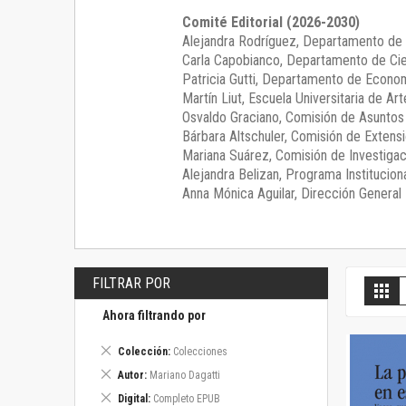
Comité Editorial (2026-2030)
Alejandra Rodríguez
, Departamento de 
Carla Capobianco
, Departamento de Cie
Patricia Gutti
, Departamento de Econom
Martín Liut
, Escuela Universitaria de Art
Osvaldo Graciano
, Comisión de Asunto
Bárbara Altschuler
, Comisión de Extensi
Mariana Suárez
, Comisión de Investigac
Alejandra Belizan, Programa Instituciona
Anna Mónica Aguilar, Dirección General E
FILTRAR POR
V
Gril
c
Ahora filtrando por
Eliminar
Colección
Colecciones
este
Eliminar
Autor
Mariano Dagatti
artículo
este
Eliminar
Digital
Completo EPUB
artículo