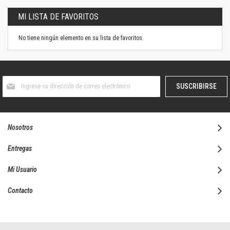
MI LISTA DE FAVORITOS
No tiene ningún elemento en su lista de favoritos.
Suscríbase
SUSCRIBIRSE
al
boletín
informativo:
Nosotros
Entregas
Mi Usuario
Contacto