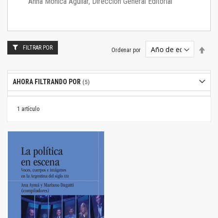
Anna Mónica Aguilar, Dirección General Editorial
FILTRAR POR
Estab
Ordenar por
dire
desc
AHORA FILTRANDO POR
1
artículo