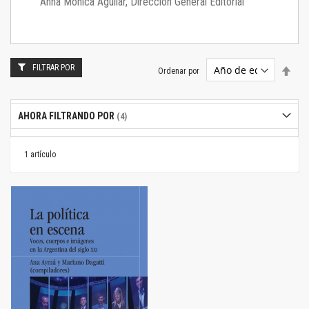
Anna Mónica Aguilar, Dirección General Editorial
FILTRAR POR
Estab
Ordenar por
dire
desc
AHORA FILTRANDO POR
1
artículo