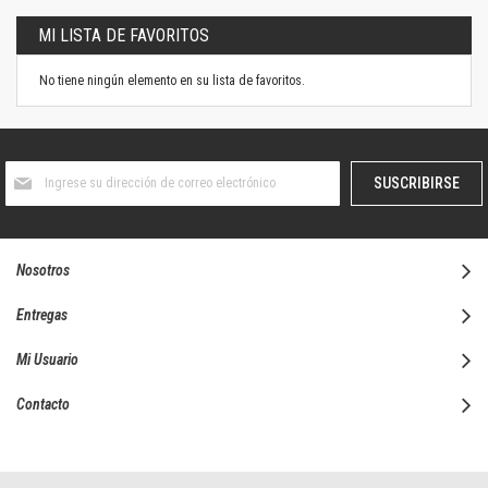
MI LISTA DE FAVORITOS
No tiene ningún elemento en su lista de favoritos.
Suscríbase
SUSCRIBIRSE
al
boletín
informativo:
Nosotros
Entregas
Mi Usuario
Contacto