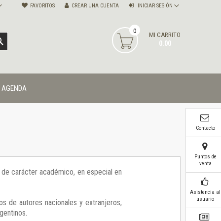
FAVORITOS
CREAR UNA CUENTA
INICIAR SESIÓN
0
MI CARRITO
BUSCAR
0.00
AGENDA
Contacto
Puntos de
venta
ía de carácter académico, en especial en
Asistencia al
usuario
os de autores nacionales y extranjeros,
gentinos.