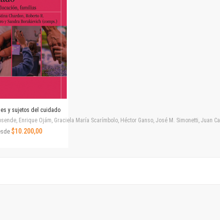
Revista de Ciencias Sociales. Segunda época
Fondo editorial
Biomedicina
Coediciones
Jornadas académicas
La ideología argentina
Libros de arte
Otros títulos
Textos para la enseñanza universitaria
nes y sujetos del cuidado
Intersecciones
ende, Enrique Ojám, Graciela María Scarímbolo, Héctor Ganso, José M. Simonetti, Juan Carlos
Convergencia. Entre memoria y sociedad
$10.200,00
esde
Filosofía y ciencia
Política
Serie Clásica
Serie Contemporánea
Unidad de Publicaciones del Departamento de Ciencia y Tecnología
Colecciones
Universidad Virtual de Quilmes