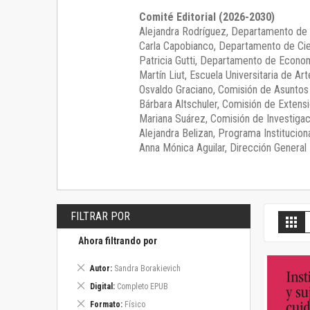
Comité Editorial (2026-2030)
Alejandra Rodríguez
, Departamento de 
Carla Capobianco
, Departamento de Cie
Patricia Gutti
, Departamento de Econom
Martín Liut
, Escuela Universitaria de Art
Osvaldo Graciano
, Comisión de Asunto
Bárbara Altschuler
, Comisión de Extensi
Mariana Suárez
, Comisión de Investigac
Alejandra Belizan, Programa Instituciona
Anna Mónica Aguilar, Dirección General E
FILTRAR POR
V
Gril
c
Ahora filtrando por
Eliminar
Autor
Sandra Borakievich
este
Eliminar
Digital
Completo EPUB
artículo
este
Eliminar
Formato
Físico
artículo