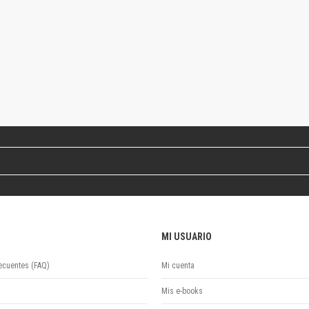
Colecciones
Ideas de Educación Virtual
Unidad de Publicaciones del Departamento de Economía y Administración
Colecciones
Otros títulos
Economía y Gestión
Economía y Sociedad
Series
Investigación
Unidad de Publicaciones del Departamento de Ciencias Sociales
Series
Encuentros
Investigación
Tesis Grado
MI USUARIO
Tesis Posgrado
Cursos
ecuentes (FAQ)
Mi cuenta
Experiencias
Mis e-books
Escuela de Artes