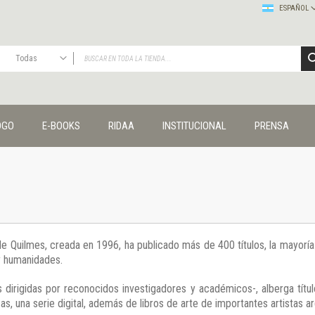
ESPAÑOL
Todas
TODAS
Publicaciones
OGO
E-BOOKS
RIDAA
INSTITUCIONAL
PRENSA
Editorial
Colecciones
Administración y economía
Coedición UNQ / Clacso
Coedición UNQ / UNC
Comunicación y cultura
Crímenes y violencias
 de Quilmes, creada en 1996, ha publicado más de 400 títulos, la mayor
Cuadernos universitarios
 y humanidades.
Derechos humanos
Ediciones especiales
 dirigidas por reconocidos investigadores y académicos-, alberga títul
Géneros
s, una serie digital, además de libros de arte de importantes artistas ar