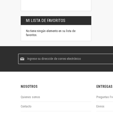
MI LISTA DE FAVORITOS
No tiene ningún elemento en su lista de
favoritos.
Suscríbase
al
boletín
informativo:
NOSOTROS
ENTREGAS
Quienes somos
Preguntas Fr
Contacto
Envios