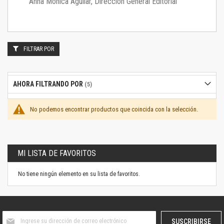
Anna Mónica Aguilar, Dirección General Editorial
FILTRAR POR
AHORA FILTRANDO POR
No podemos encontrar productos que coincida con la selección.
MI LISTA DE FAVORITOS
No tiene ningún elemento en su lista de favoritos.
Suscríbase
SUSCRIBIRSE
al