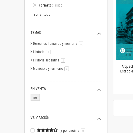
este
Eliminar
Formato
Físico
artículo
este
artículo
Borrar todo
TEMAS
Derechos humanos y memoria
artículo
1
Historia
artículo
1
Historia argentina
artículo
1
Arqueol
Municipio y territorio
artículo
1
Estado e
EN VENTA
no
VALORACIÓN
y por encima
0