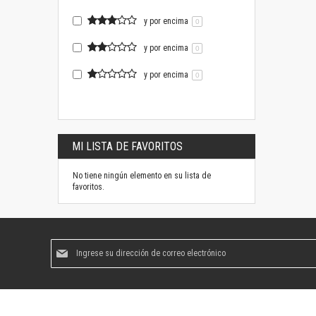
y por encima
0
y por encima
0
y por encima
0
MI LISTA DE FAVORITOS
No tiene ningún elemento en su lista de
favoritos.
Suscríbase
al
boletín
informativo: