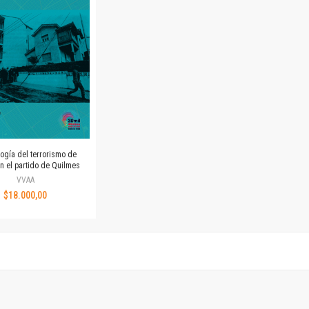
Revista de Ciencias Sociales. Segunda época
Fondo editorial
Biomedicina
Coediciones
Jornadas académicas
La ideología argentina
Libros de arte
Otros títulos
Textos para la enseñanza universitaria
ogía del terrorismo de
Intersecciones
n el partido de Quilmes
Convergencia. Entre memoria y sociedad
VVAA
$18.000,00
Filosofía y ciencia
Política
Serie Clásica
Serie Contemporánea
Unidad de Publicaciones del Departamento de Ciencia y Tecnología
Colecciones
Universidad Virtual de Quilmes