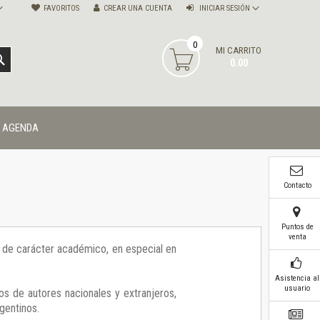
FAVORITOS
CREAR UNA CUENTA
INICIAR SESIÓN
0
MI CARRITO
BUSCAR
0.00
AGENDA
Contacto
Puntos de
venta
ía de carácter académico, en especial en
Asistencia al
usuario
os de autores nacionales y extranjeros,
gentinos.