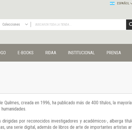
ESPAÑOL
Colecciones
TODAS
Publicaciones
OGO
E-BOOKS
RIDAA
INSTITUCIONAL
PRENSA
Editorial
Colecciones
Administración y economía
Coedición UNQ / Clacso
Coedición UNQ / UNC
Comunicación y cultura
Crímenes y violencias
 de Quilmes, creada en 1996, ha publicado más de 400 títulos, la mayor
Cuadernos universitarios
 y humanidades.
Derechos humanos
Ediciones especiales
 dirigidas por reconocidos investigadores y académicos-, alberga títul
Géneros
s, una serie digital, además de libros de arte de importantes artistas ar