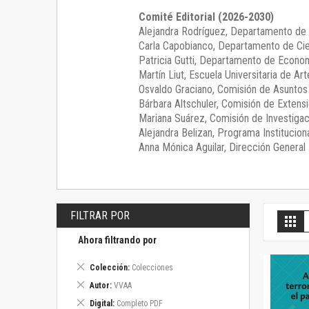
Comité Editorial (2026-2030)
Alejandra Rodríguez
, Departamento de 
Carla Capobianco
, Departamento de Cie
Patricia Gutti
, Departamento de Econom
Martín Liut
, Escuela Universitaria de Art
Osvaldo Graciano
, Comisión de Asunto
Bárbara Altschuler
, Comisión de Extensi
Mariana Suárez
, Comisión de Investigac
Alejandra Belizan, Programa Instituciona
Anna Mónica Aguilar, Dirección General E
FILTRAR POR
V
Gril
c
Ahora filtrando por
Eliminar
Colección
Colecciones
este
Eliminar
Autor
VVAA
artículo
este
Eliminar
Digital
Completo PDF
artículo