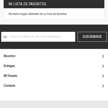
MI LISTA DE FAVORITOS
No tiene ningún elemento en su lista de favoritos.
Suscríbase
SUSCRIBIRSE
al
boletín
informativo:
Nosotros
Entregas
Mi Usuario
Contacto