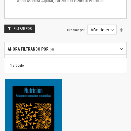
Anna Mónica Aguilar, Dirección General Editorial
FILTRAR POR
Estab
Ordenar por
dire
desc
AHORA FILTRANDO POR
1
artículo