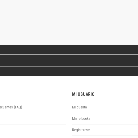
Colecciones
Ideas de Educación Virtual
Unidad de Publicaciones del Departamento de Economía y Administración
Colecciones
Otros títulos
Economía y Gestión
Economía y Sociedad
Series
Investigación
Unidad de Publicaciones del Departamento de Ciencias Sociales
Series
Encuentros
MI USUARIO
Investigación
Tesis Grado
ecuentes (FAQ)
Mi cuenta
Tesis Posgrado
Cursos
Mis e-books
Experiencias
Registrarse
Escuela de Artes