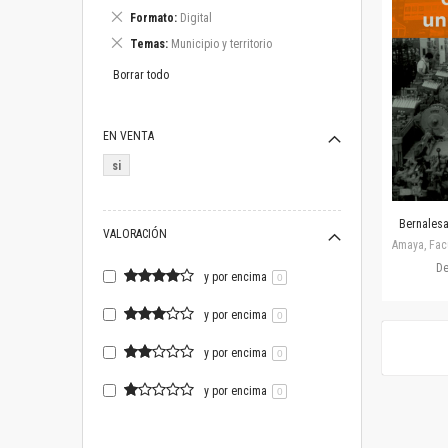
este
Eliminar
Formato
Digital
artículo
este
Eliminar
Temas
Municipio y territorio
artículo
este
artículo
Borrar todo
EN VENTA
si
Bernalesa,
VALORACIÓN
Amaya, Facu
D
y por encima
0
y por encima
0
y por encima
0
y por encima
0