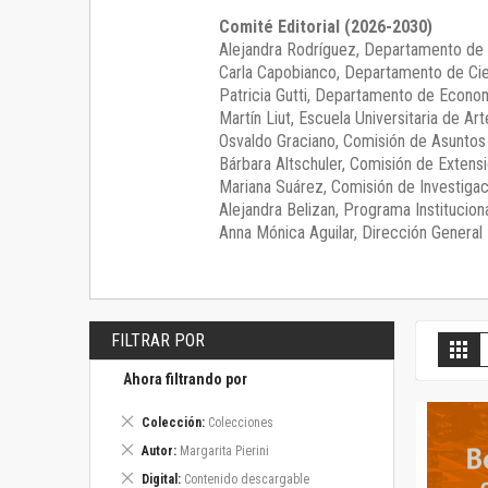
Comité Editorial (2026-2030)
Alejandra Rodríguez
, Departamento de 
Carla Capobianco
, Departamento de Cie
Patricia Gutti
, Departamento de Econom
Martín Liut
, Escuela Universitaria de Art
Osvaldo Graciano
, Comisión de Asunto
Bárbara Altschuler
, Comisión de Extensi
Mariana Suárez
, Comisión de Investigac
Alejandra Belizan, Programa Instituciona
Anna Mónica Aguilar, Dirección General E
FILTRAR POR
V
Gril
c
Ahora filtrando por
Eliminar
Colección
Colecciones
este
Eliminar
Autor
Margarita Pierini
artículo
este
Eliminar
Digital
Contenido descargable
artículo