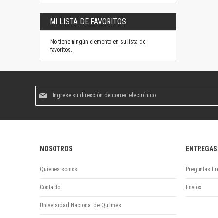
MI LISTA DE FAVORITOS
No tiene ningún elemento en su lista de
favoritos.
Suscríbase
al
boletín
informativo:
NOSOTROS
ENTREGAS
Quienes somos
Preguntas Fr
Contacto
Envios
Universidad Nacional de Quilmes