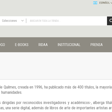
ESPAÑOL
Colecciones
TODAS
Publicaciones
OGO
E-BOOKS
RIDAA
INSTITUCIONAL
PRENSA
Editorial
Colecciones
Administración y economía
Coedición UNQ / Clacso
Coedición UNQ / UNC
Comunicación y cultura
Crímenes y violencias
 de Quilmes, creada en 1996, ha publicado más de 400 títulos, la mayor
Cuadernos universitarios
 y humanidades.
Derechos humanos
Ediciones especiales
 dirigidas por reconocidos investigadores y académicos-, alberga títul
Géneros
s, una serie digital, además de libros de arte de importantes artistas ar