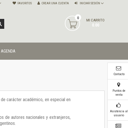
FAVORITOS
CREAR UNA CUENTA
INICIAR SESIÓN
0
MI CARRITO
BUSCAR
0.00
AGENDA
Contacto
Puntos de
venta
ía de carácter académico, en especial en
Asistencia al
usuario
os de autores nacionales y extranjeros,
gentinos.