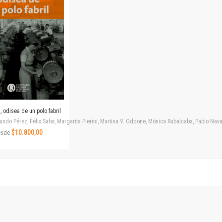
Revista de Ciencias Sociales. Segunda época
Fondo editorial
Biomedicina
Coediciones
Jornadas académicas
La ideología argentina
Libros de arte
Otros títulos
Textos para la enseñanza universitaria
 odisea de un polo fabril
Intersecciones
ndo Pérez, Félix Safar, Margarita Pierini, Martina V. Oddone, Mónica Rubalcaba, Pablo Navar
Convergencia. Entre memoria y sociedad
$10.800,00
esde
Filosofía y ciencia
Política
Serie Clásica
Serie Contemporánea
Unidad de Publicaciones del Departamento de Ciencia y Tecnología
Colecciones
Universidad Virtual de Quilmes