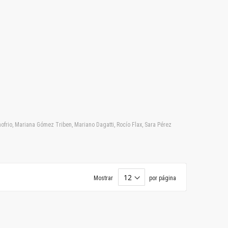
frio, Mariana Gómez Triben, Mariano Dagatti, Rocío Flax, Sara Pérez
Mostrar
por página