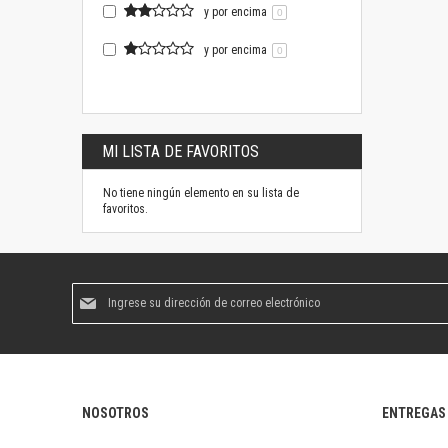
y por encima
0
y por encima
0
MI LISTA DE FAVORITOS
No tiene ningún elemento en su lista de
favoritos.
Suscríbase
al
boletín
informativo:
NOSOTROS
ENTREGAS