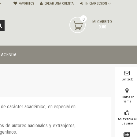
FAVORITOS
CREAR UNA CUENTA
INICIAR SESIÓN
0
MI CARRITO
BUSCAR
0.00
AGENDA
Contacto
Puntos de
venta
ía de carácter académico, en especial en
Asistencia al
usuario
os de autores nacionales y extranjeros,
gentinos.