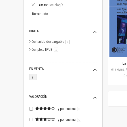
este
Eliminar
Temas
Sociología
artículo
este
artículo
Borrar todo
DIGITAL
Contenido descargable
artículo
1
Completo EPUB
artículo
1
La 
EN VENTA
Ana Aymá, A
D
si
VALORACIÓN
y por encima
0
y por encima
0