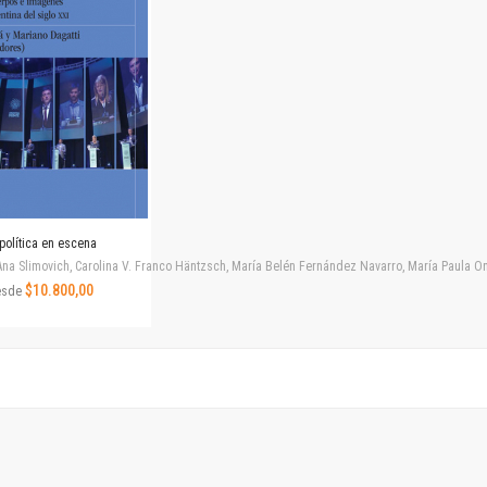
Revista de Ciencias Sociales. Segunda época
Fondo editorial
Biomedicina
Coediciones
Jornadas académicas
La ideología argentina
Libros de arte
Otros títulos
Textos para la enseñanza universitaria
política en escena
Intersecciones
na Slimovich, Carolina V. Franco Häntzsch, María Belén Fernández Navarro, María Paula Ono
Convergencia. Entre memoria y sociedad
$10.800,00
esde
Filosofía y ciencia
Política
Serie Clásica
Serie Contemporánea
Unidad de Publicaciones del Departamento de Ciencia y Tecnología
Colecciones
Universidad Virtual de Quilmes