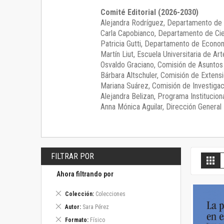
Comité Editorial (2026-2030)
Alejandra Rodríguez
, Departamento de 
Carla Capobianco
, Departamento de Cie
Patricia Gutti
, Departamento de Econom
Martín Liut
, Escuela Universitaria de Art
Osvaldo Graciano
, Comisión de Asunto
Bárbara Altschuler
, Comisión de Extensi
Mariana Suárez
, Comisión de Investigac
Alejandra Belizan, Programa Instituciona
Anna Mónica Aguilar, Dirección General E
FILTRAR POR
V
Gril
c
Ahora filtrando por
Eliminar
Colección
Colecciones
este
Eliminar
Autor
Sara Pérez
artículo
este
Eliminar
Formato
Físico
artículo