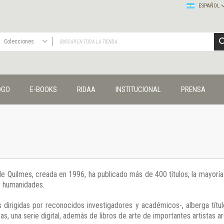
ESPAÑOL
Colecciones
TODAS
Publicaciones
OGO
E-BOOKS
RIDAA
INSTITUCIONAL
PRENSA
Editorial
Colecciones
Administración y economía
Coedición UNQ / Clacso
Coedición UNQ / UNC
Comunicación y cultura
Crímenes y violencias
 de Quilmes, creada en 1996, ha publicado más de 400 títulos, la mayor
Cuadernos universitarios
 y humanidades.
Derechos humanos
Ediciones especiales
 dirigidas por reconocidos investigadores y académicos-, alberga títul
Géneros
s, una serie digital, además de libros de arte de importantes artistas ar