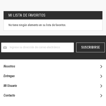
MI LISTA DE FAVORITOS
No tiene ningún elemento en su lista de favoritos.
Suscríbase
SUSCRIBIRSE
al
boletín
informativo:
Nosotros
Entregas
Mi Usuario
Contacto