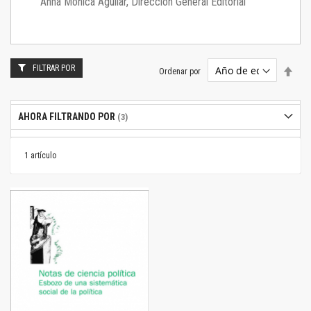
Anna Mónica Aguilar, Dirección General Editorial
FILTRAR POR
Estab
Ordenar por
dire
desc
AHORA FILTRANDO POR
1
artículo