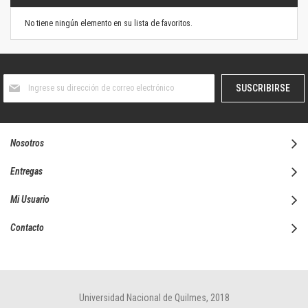
No tiene ningún elemento en su lista de favoritos.
Suscríbase
SUSCRIBIRSE
al
boletín
informativo:
Nosotros
Entregas
Mi Usuario
Contacto
Universidad Nacional de Quilmes, 2018