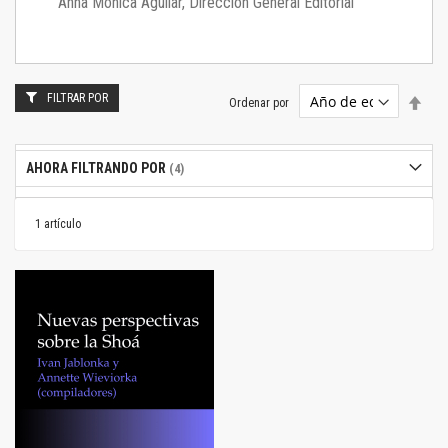
Anna Mónica Aguilar, Dirección General Editorial
FILTRAR POR
Estab
Ordenar por
dire
desc
AHORA FILTRANDO POR
1
artículo