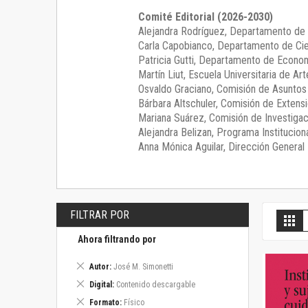
Comité Editorial (2026-2030)
Alejandra Rodríguez
, Departamento de 
Carla Capobianco
, Departamento de Cie
Patricia Gutti
, Departamento de Econom
Martín Liut
, Escuela Universitaria de Art
Osvaldo Graciano
, Comisión de Asunto
Bárbara Altschuler
, Comisión de Extensi
Mariana Suárez
, Comisión de Investigac
Alejandra Belizan, Programa Instituciona
Anna Mónica Aguilar, Dirección General E
FILTRAR POR
V
Gril
c
Ahora filtrando por
Eliminar
Autor
José M. Simonetti
este
Eliminar
Digital
Contenido descargable
artículo
este
Eliminar
Formato
Físico
artículo