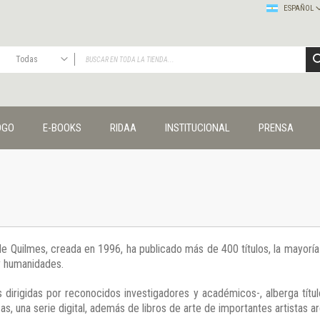
ESPAÑOL
Todas
TODAS
Publicaciones
OGO
E-BOOKS
RIDAA
INSTITUCIONAL
PRENSA
Editorial
Colecciones
Administración y economía
Coedición UNQ / Clacso
Coedición UNQ / UNC
Comunicación y cultura
Crímenes y violencias
 de Quilmes, creada en 1996, ha publicado más de 400 títulos, la mayor
Cuadernos universitarios
 y humanidades.
Derechos humanos
Ediciones especiales
 dirigidas por reconocidos investigadores y académicos-, alberga títul
Géneros
s, una serie digital, además de libros de arte de importantes artistas ar