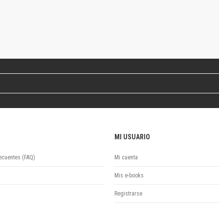
Colecciones
Ideas de Educación Virtual
Unidad de Publicaciones del Departamento de Economía y Administración
Colecciones
Otros títulos
Economía y Gestión
Economía y Sociedad
Series
Investigación
Unidad de Publicaciones del Departamento de Ciencias Sociales
Series
MI USUARIO
Encuentros
Investigación
ecuentes (FAQ)
Mi cuenta
Tesis Grado
Tesis Posgrado
Mis e-books
Cursos
Registrarse
Experiencias
Escuela de Artes