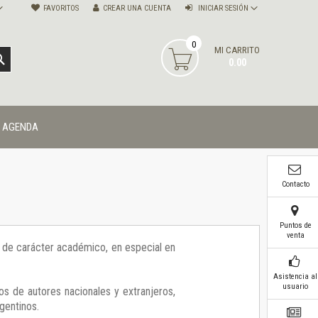
FAVORITOS
CREAR UNA CUENTA
INICIAR SESIÓN
0
MI CARRITO
BUSCAR
0.00
AGENDA
Contacto
Puntos de
venta
ía de carácter académico, en especial en
Asistencia al
usuario
os de autores nacionales y extranjeros,
gentinos.