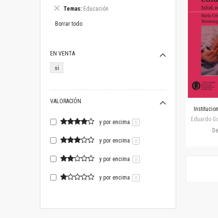
este
Eliminar
Temas
Educación
artículo
este
artículo
Borrar todo
EN VENTA
si
VALORACIÓN
Institucio
Eduardo Gos
y por encima
0
D
y por encima
0
y por encima
0
y por encima
0