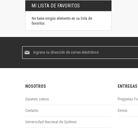
MI LISTA DE FAVORITOS
No tiene ningún elemento en su lista de
favoritos.
Suscríbase
al
boletín
informativo:
NOSOTROS
ENTREGAS
Quienes somos
Preguntas Fr
Contacto
Envios
Universidad Nacional de Quilmes