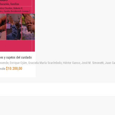
Revista de Ciencias Sociales. Segunda época
Fondo editorial
Biomedicina
Coediciones
Jornadas académicas
La ideología argentina
Libros de arte
Otros títulos
Textos para la enseñanza universitaria
nes y sujetos del cuidado
Intersecciones
ende, Enrique Ojám, Graciela María Scarímbolo, Héctor Ganso, José M. Simonetti, Juan Carlos
Convergencia. Entre memoria y sociedad
$10.200,00
esde
Filosofía y ciencia
Política
Serie Clásica
Serie Contemporánea
Unidad de Publicaciones del Departamento de Ciencia y Tecnología
Colecciones
Universidad Virtual de Quilmes