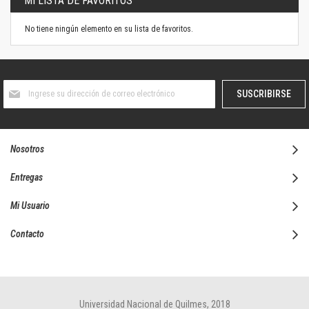
MI LISTA DE FAVORITOS
No tiene ningún elemento en su lista de favoritos.
Suscríbase
SUSCRIBIRSE
al
boletín
informativo:
Nosotros
Entregas
Mi Usuario
Contacto
Universidad Nacional de Quilmes, 2018