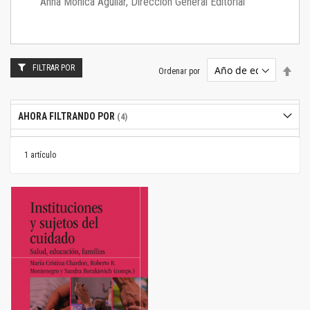
Anna Mónica Aguilar, Dirección General Editorial
FILTRAR POR
Estab
Ordenar por
dire
desc
AHORA FILTRANDO POR
1
artículo