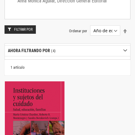
Anna Mónica Aguilar, Dirección General Editorial
FILTRAR POR
Estab
Ordenar por
dire
desc
AHORA FILTRANDO POR
1
artículo