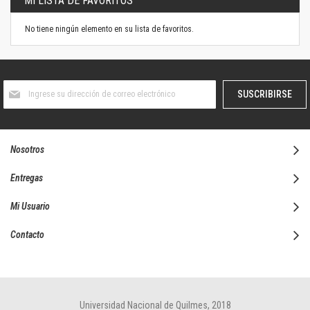
MI LISTA DE FAVORITOS
No tiene ningún elemento en su lista de favoritos.
Suscríbase
SUSCRIBIRSE
al
boletín
informativo:
Nosotros
Entregas
Mi Usuario
Contacto
Universidad Nacional de Quilmes, 2018