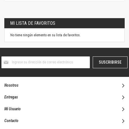
MI LISTA DE FAVORITOS
No tiene ningún elemento en su lista de favoritos.
Suscríbase
SUSCRIBIRSE
al
boletín
informativo:
Nosotros
Entregas
Mi Usuario
Contacto