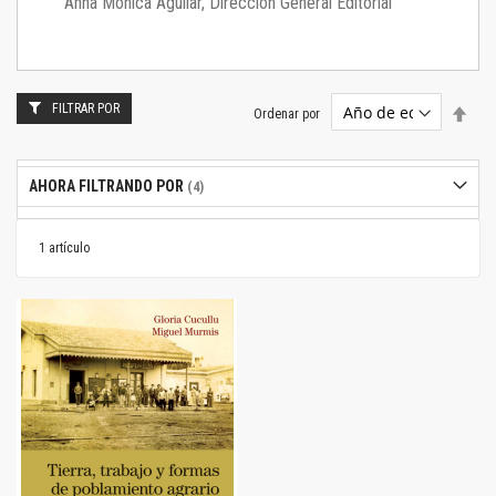
Anna Mónica Aguilar, Dirección General Editorial
FILTRAR POR
Estab
Ordenar por
dire
desc
AHORA FILTRANDO POR
1
artículo