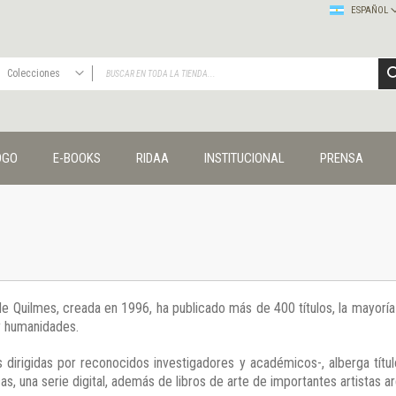
ESPAÑOL
Colecciones
TODAS
Publicaciones
OGO
E-BOOKS
RIDAA
INSTITUCIONAL
PRENSA
Editorial
Colecciones
Administración y economía
Coedición UNQ / Clacso
Coedición UNQ / UNC
Comunicación y cultura
Crímenes y violencias
 de Quilmes, creada en 1996, ha publicado más de 400 títulos, la mayor
Cuadernos universitarios
 y humanidades.
Derechos humanos
Ediciones especiales
 dirigidas por reconocidos investigadores y académicos-, alberga títul
Géneros
s, una serie digital, además de libros de arte de importantes artistas ar