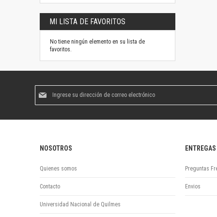
MI LISTA DE FAVORITOS
No tiene ningún elemento en su lista de
favoritos.
Suscríbase
al
boletín
informativo:
NOSOTROS
ENTREGAS
Quienes somos
Preguntas Fr
Contacto
Envios
Universidad Nacional de Quilmes