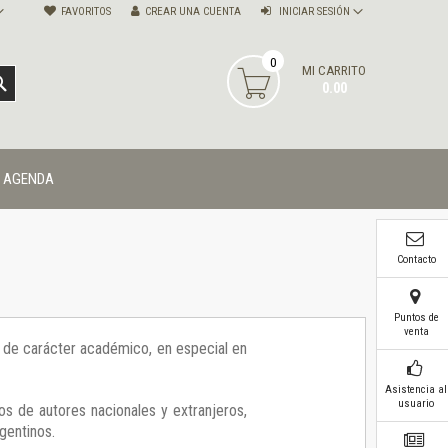
FAVORITOS
CREAR UNA CUENTA
INICIAR SESIÓN
0
MI CARRITO
BUSCAR
0.00
AGENDA
Contacto
Puntos de
venta
ía de carácter académico, en especial en
Asistencia al
usuario
os de autores nacionales y extranjeros,
gentinos.