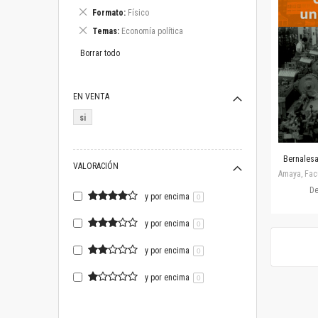
este
Eliminar
Formato
Físico
artículo
este
Eliminar
Temas
Economía política
artículo
este
artículo
Borrar todo
EN VENTA
si
Bernalesa,
VALORACIÓN
Amaya, Facu
D
y por encima
0
y por encima
0
y por encima
0
y por encima
0