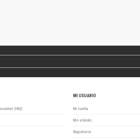
Colecciones
Ideas de Educación Virtual
Unidad de Publicaciones del Departamento de Economía y Administración
Colecciones
Otros títulos
Economía y Gestión
Economía y Sociedad
Series
Investigación
Unidad de Publicaciones del Departamento de Ciencias Sociales
Series
Encuentros
MI USUARIO
Investigación
Tesis Grado
ecuentes (FAQ)
Mi cuenta
Tesis Posgrado
Cursos
Mis e-books
Experiencias
Registrarse
Escuela de Artes