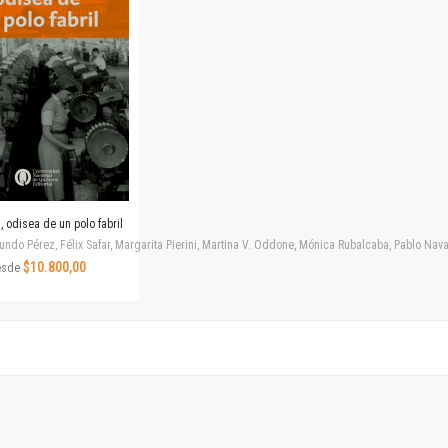
Revista de Ciencias Sociales. Segunda época
Fondo editorial
Biomedicina
Coediciones
Jornadas académicas
La ideología argentina
Libros de arte
Otros títulos
Textos para la enseñanza universitaria
 odisea de un polo fabril
Intersecciones
ndo Pérez, Félix Safar, Margarita Pierini, Martina V. Oddone, Mónica Rubalcaba, Pablo Navar
Convergencia. Entre memoria y sociedad
$10.800,00
esde
Filosofía y ciencia
Política
Serie Clásica
Serie Contemporánea
Unidad de Publicaciones del Departamento de Ciencia y Tecnología
Colecciones
Universidad Virtual de Quilmes