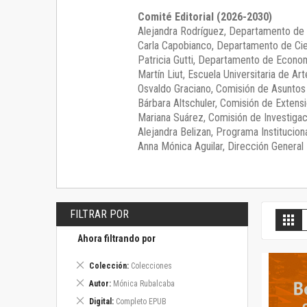
Comité Editorial (2026-2030)
Alejandra Rodríguez
, Departamento de 
Carla Capobianco
, Departamento de Cie
Patricia Gutti
, Departamento de Econom
Martín Liut
, Escuela Universitaria de Art
Osvaldo Graciano
, Comisión de Asunto
Bárbara Altschuler
, Comisión de Extensi
Mariana Suárez
, Comisión de Investigac
Alejandra Belizan, Programa Instituciona
Anna Mónica Aguilar, Dirección General E
FILTRAR POR
V
Gril
c
Ahora filtrando por
Eliminar
Colección
Colecciones
este
Eliminar
Autor
Mónica Rubalcaba
artículo
este
Eliminar
Digital
Completo EPUB
artículo