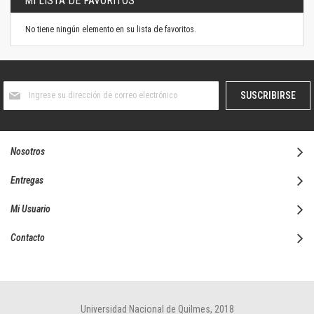
MI LISTA DE FAVORITOS
No tiene ningún elemento en su lista de favoritos.
Suscríbase
SUSCRIBIRSE
al
boletín
informativo:
Nosotros
Entregas
Mi Usuario
Contacto
Universidad Nacional de Quilmes, 2018