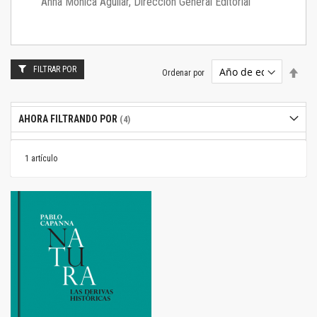
Anna Mónica Aguilar, Dirección General Editorial
FILTRAR POR
Estab
Ordenar por
dire
desc
AHORA FILTRANDO POR
1
artículo