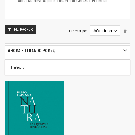
Anna Mónica Aguilar, Dirección General Editorial
FILTRAR POR
Estab
Ordenar por
dire
desc
AHORA FILTRANDO POR
1
artículo