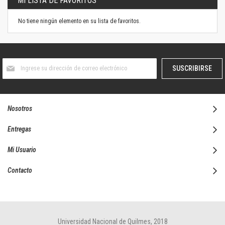
MI LISTA DE FAVORITOS
No tiene ningún elemento en su lista de favoritos.
Suscríbase
SUSCRIBIRSE
al
boletín
informativo:
Nosotros
Entregas
Mi Usuario
Contacto
Universidad Nacional de Quilmes, 2018