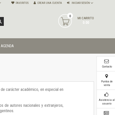
FAVORITOS
CREAR UNA CUENTA
INICIAR SESIÓN
0
MI CARRITO
BUSCAR
0.00
AGENDA
Contacto
Puntos de
venta
ía de carácter académico, en especial en
Asistencia al
usuario
os de autores nacionales y extranjeros,
gentinos.