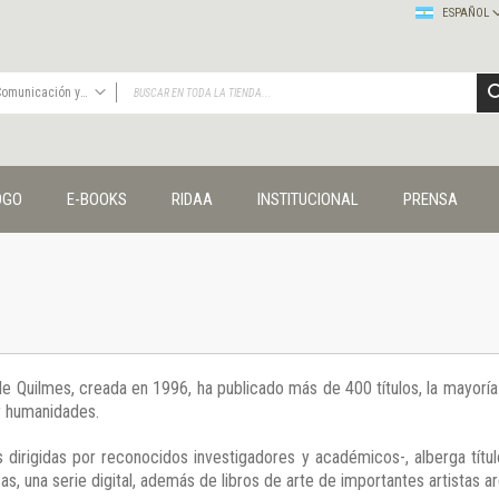
ESPAÑOL
Comunicación y cultura
TODAS
Publicaciones
OGO
E-BOOKS
RIDAA
INSTITUCIONAL
PRENSA
Editorial
Colecciones
Administración y economía
Coedición UNQ / Clacso
Coedición UNQ / UNC
Comunicación y cultura
Crímenes y violencias
 de Quilmes, creada en 1996, ha publicado más de 400 títulos, la mayor
Cuadernos universitarios
 y humanidades.
Derechos humanos
Ediciones especiales
 dirigidas por reconocidos investigadores y académicos-, alberga títul
Géneros
s, una serie digital, además de libros de arte de importantes artistas ar