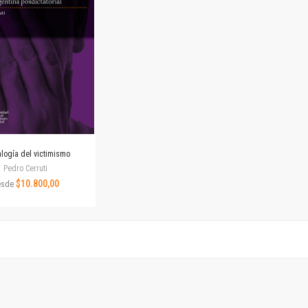
Revista de Ciencias Sociales. Segunda época
Fondo editorial
Biomedicina
Coediciones
Jornadas académicas
La ideología argentina
Libros de arte
Otros títulos
Textos para la enseñanza universitaria
logía del victimismo
Intersecciones
Pedro Cerruti
Convergencia. Entre memoria y sociedad
$10.800,00
esde
Filosofía y ciencia
Política
Serie Clásica
Serie Contemporánea
Unidad de Publicaciones del Departamento de Ciencia y Tecnología
Colecciones
Universidad Virtual de Quilmes