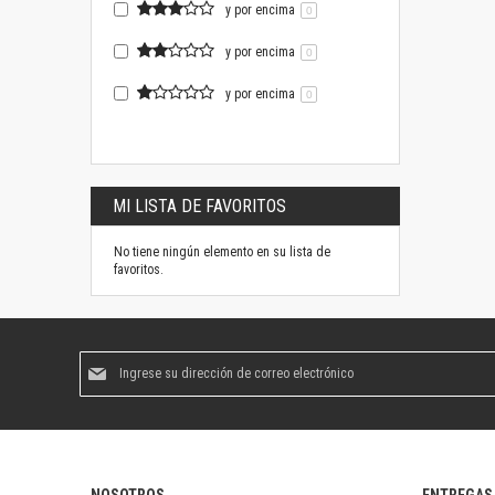
y por encima
0
y por encima
0
y por encima
0
MI LISTA DE FAVORITOS
No tiene ningún elemento en su lista de
favoritos.
Suscríbase
al
boletín
informativo: