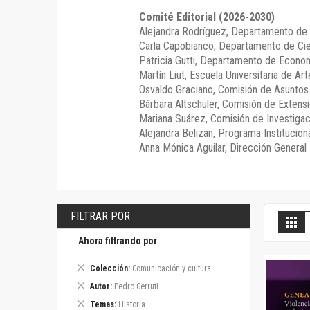
Comité Editorial (2026-2030)
Alejandra Rodríguez
, Departamento de 
Carla Capobianco
, Departamento de Cie
Patricia Gutti
, Departamento de Econom
Martín Liut
, Escuela Universitaria de Art
Osvaldo Graciano
, Comisión de Asunto
Bárbara Altschuler
, Comisión de Extensi
Mariana Suárez
, Comisión de Investigac
Alejandra Belizan, Programa Instituciona
Anna Mónica Aguilar, Dirección General E
FILTRAR POR
V
Gril
c
Ahora filtrando por
Eliminar
Colección
Comunicación y cultura
este
Eliminar
Autor
Pedro Cerruti
artículo
este
Eliminar
Temas
Historia
artículo