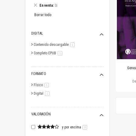
este
Eliminar
En venta
Si
artículo
este
artículo
Borrar todo
DIGITAL
Contenido descargable
artículo
1
Completo EPUB
artículo
1
Genea
FORMATO
D
Físico
artículo
1
Digital
artículo
1
VALORACIÓN
y por encima
0