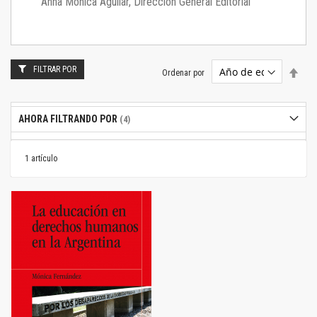
Anna Mónica Aguilar, Dirección General Editorial
FILTRAR POR
Estab
Ordenar por
dire
desc
AHORA FILTRANDO POR
1
artículo