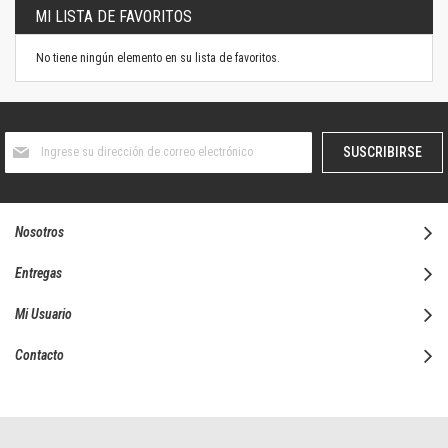
MI LISTA DE FAVORITOS
No tiene ningún elemento en su lista de favoritos.
Suscríbase
SUSCRIBIRSE
al
boletín
informativo:
Nosotros
Entregas
Mi Usuario
Contacto