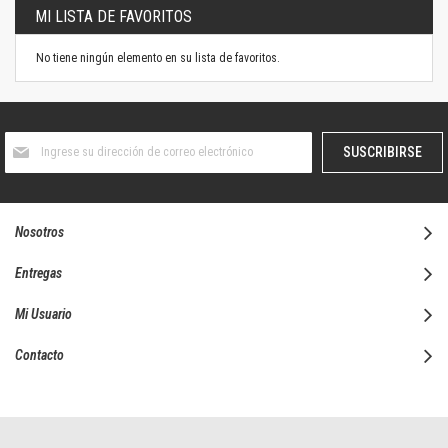
MI LISTA DE FAVORITOS
No tiene ningún elemento en su lista de favoritos.
Suscríbase
SUSCRIBIRSE
al
boletín
informativo:
Nosotros
Entregas
Mi Usuario
Contacto