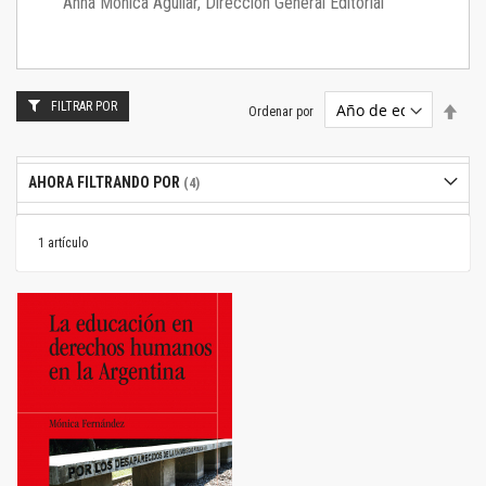
Anna Mónica Aguilar, Dirección General Editorial
FILTRAR POR
Estab
Ordenar por
dire
desc
AHORA FILTRANDO POR
1
artículo