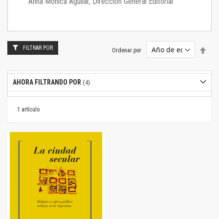
Anna Mónica Aguilar, Dirección General Editorial
FILTRAR POR
Estab
Ordenar por
dire
desc
AHORA FILTRANDO POR
1
artículo