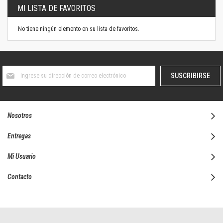
MI LISTA DE FAVORITOS
No tiene ningún elemento en su lista de favoritos.
Suscríbase
SUSCRIBIRSE
al
boletín
informativo:
Nosotros
Entregas
Mi Usuario
Contacto