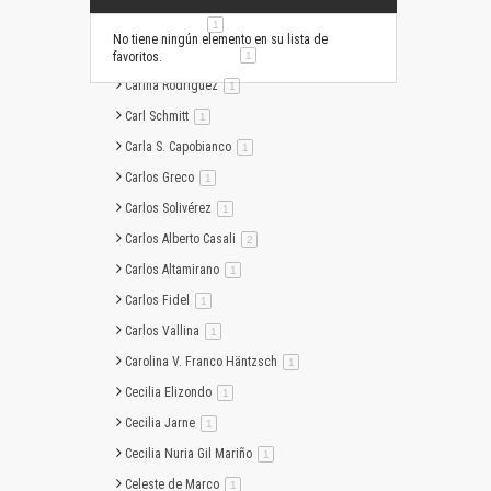
Camila Juárez
artículo
1
No tiene ningún elemento en su lista de
Carina A. Cassanello
artículo
favoritos.
1
Carina Rodríguez
artículo
1
Carl Schmitt
artículo
1
Carla S. Capobianco
artículo
1
Carlos Greco
artículo
1
Carlos Solivérez
artículo
1
Carlos Alberto Casali
artículo
2
Carlos Altamirano
artículo
1
Carlos Fidel
artículo
1
Carlos Vallina
artículo
1
Carolina V. Franco Häntzsch
artículo
1
Cecilia Elizondo
artículo
1
Cecilia Jarne
artículo
1
Cecilia Nuria Gil Mariño
artículo
1
Celeste de Marco
artículo
1