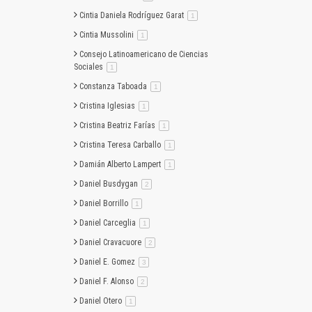
Cintia Daniela Rodríguez Garat
artículo
1
Cintia Mussolini
artículo
1
Consejo Latinoamericano de Ciencias
Sociales
artículo
1
Constanza Taboada
artículo
1
Cristina Iglesias
artículo
1
Cristina Beatriz Farías
artículo
1
Cristina Teresa Carballo
artículo
1
Damián Alberto Lampert
artículo
1
Daniel Busdygan
artículo
2
Daniel Borrillo
artículo
1
Daniel Carceglia
artículo
1
Daniel Cravacuore
artículo
2
Daniel E. Gomez
artículo
3
Daniel F. Alonso
artículo
2
Daniel Otero
artículo
1