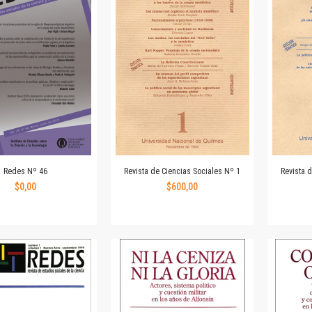
Horizontes en las artes
La ideología argentina y latinoamericana
Las ciudades y las ideas
Serie Nuevas aproximaciones
Serie Clásicos latinoamericanos
Medios&redes
Música y ciencia
Serie Arte sonoro
Nuevos enfoques en ciencia y tecnología
Sociedad-tecnología-ciencia
Redes Nº 46
Revista de Ciencias Sociales Nº 1
Revista 
Serie digital
$0,00
$600,00
Territorio y acumulación: conflictividades y alternativas
Textos y lecturas en ciencias sociales
Serie Punto de encuentros
Publicaciones periódicas
Prismas
Redes
Revista de Ciencias Sociales. Primera época