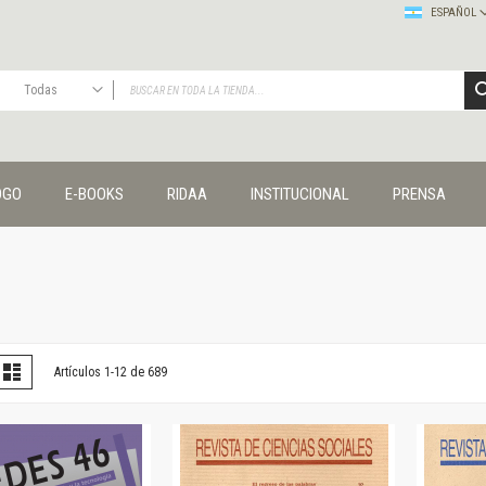
ESPAÑOL
Todas
TODAS
Publicaciones
OGO
E-BOOKS
RIDAA
INSTITUCIONAL
PRENSA
Editorial
Colecciones
Administración y economía
Coedición UNQ / Clacso
Coedición UNQ / UNC
Comunicación y cultura
Crímenes y violencias
er
la
Lista
Artículos
1
-
12
de
689
omo
Cuadernos universitarios
Derechos humanos
Ediciones especiales
Géneros