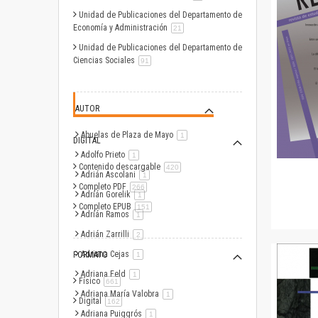
Unidad de Publicaciones del Departamento de
Economía y Administración
artículo
21
Unidad de Publicaciones del Departamento de
Ciencias Sociales
artículo
91
AUTOR
Abuelas de Plaza de Mayo
artículo
1
DIGITAL
Adolfo Prieto
artículo
1
Contenido descargable
artículo
420
Adrián Ascolani
artículo
1
Completo PDF
artículo
266
Adrián Gorelik
artículo
1
Completo EPUB
artículo
151
Adrián Ramos
artículo
1
Adrián Zarrilli
artículo
2
Adriana Cejas
FORMATO
artículo
1
Adriana Feld
artículo
1
Físico
artículo
661
Adriana María Valobra
artículo
1
Digital
artículo
162
Adriana Puiggrós
artículo
1