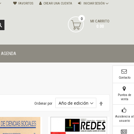
FAVORITOS
CREAR UNA CUENTA
INICIAR SESIÓN
0
MI CARRITO
BUSCAR
0.00
AGENDA
Contacto
Puntos de
venta
Establecer
Ordenar por
dirección
descendente
Asistencia al
usuario