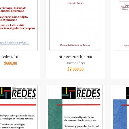
Revista de Ciencias Sociales. Segunda época
Fondo editorial
Biomedicina
Coediciones
Jornadas académicas
La ideología argentina
Libros de arte
Otros títulos
Redes Nº 01
Ni la ceniza ni la gloria
Textos para la enseñanza universitaria
$600,00
Ernesto López
Intersecciones
$8.000,00
Convergencia. Entre memoria y sociedad
Filosofía y ciencia
Política
Serie Clásica
Serie Contemporánea
Unidad de Publicaciones del Departamento de Ciencia y Tecnología
Colecciones
Universidad Virtual de Quilmes