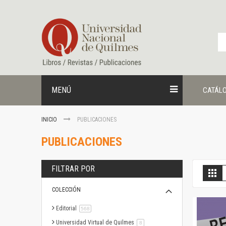
Ir
al
contenido
MENÚ
CATÁL
INICIO
PUBLICACIONES
PUBLICACIONES
FILTRAR POR
V
Gril
c
COLECCIÓN
Editorial
artículo
568
Universidad Virtual de Quilmes
artículo
8