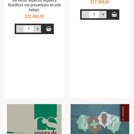
del sector. Aspectos legales y
$17.000,00
filosóficos son presentados en este
trabajo.
-
+
$22.000,00
-
+