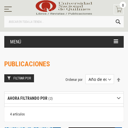
Ir
0
al
contenido
BUS
MENÚ
PUBLICACIONES
FILTRAR POR
Estab
Ordenar por
dire
desc
AHORA FILTRANDO POR
4
artículos