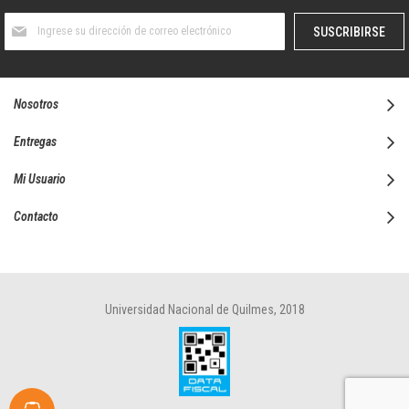
Suscríbase
SUSCRIBIRSE
al
boletín
informativo:
Nosotros
Entregas
Mi Usuario
Contacto
Universidad Nacional de Quilmes, 2018