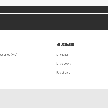
Colecciones
Ideas de Educación Virtual
Unidad de Publicaciones del Departamento de Economía y Administración
Colecciones
Otros títulos
Economía y Gestión
Economía y Sociedad
Series
MI USUARIO
Investigación
ecuentes (FAQ)
Mi cuenta
Unidad de Publicaciones del Departamento de Ciencias Sociales
Series
Mis e-books
Encuentros
Registrarse
Investigación
Tesis Grado
Tesis Posgrado
Cursos
Experiencias
Escuela de Artes