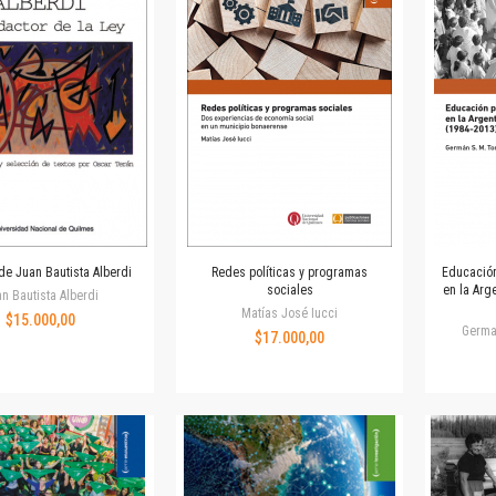
Horizontes en las artes
La ideología argentina y latinoamericana
Las ciudades y las ideas
Serie Nuevas aproximaciones
Serie Clásicos latinoamericanos
Medios&redes
Música y ciencia
Serie Arte sonoro
Nuevos enfoques en ciencia y tecnología
Sociedad-tecnología-ciencia
de Juan Bautista Alberdi
Redes políticas y programas
Educación
Serie digital
sociales
en la Arg
n Bautista Alberdi
Territorio y acumulación: conflictividades y alternativas
Matías José Iucci
$15.000,00
Germa
$17.000,00
Textos y lecturas en ciencias sociales
Serie Punto de encuentros
Publicaciones periódicas
Prismas
Redes
Revista de Ciencias Sociales. Primera época