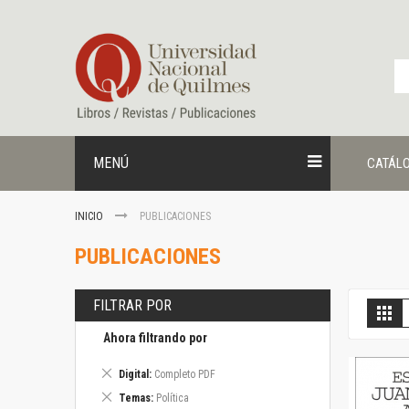
Ir
al
contenido
MENÚ
CATÁL
INICIO
PUBLICACIONES
PUBLICACIONES
FILTRAR POR
V
Gril
c
Ahora filtrando por
Eliminar
Digital
Completo PDF
este
Eliminar
Temas
Política
artículo