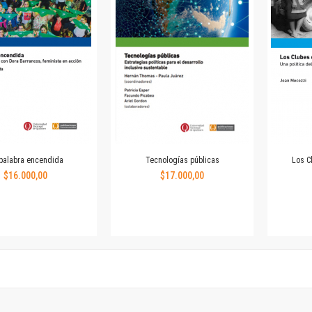
Revista de Ciencias Sociales. Segunda época
Fondo editorial
Biomedicina
Coediciones
Jornadas académicas
La ideología argentina
Libros de arte
Otros títulos
Textos para la enseñanza universitaria
palabra encendida
Tecnologías públicas
Los C
Intersecciones
$16.000,00
$17.000,00
Convergencia. Entre memoria y sociedad
Filosofía y ciencia
Política
Serie Clásica
Serie Contemporánea
Unidad de Publicaciones del Departamento de Ciencia y Tecnología
Colecciones
Universidad Virtual de Quilmes