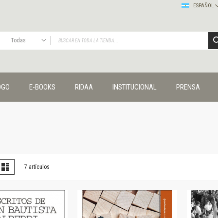
ESPAÑOL
Todas
TODAS
Publicaciones
OGO
E-BOOKS
RIDAA
INSTITUCIONAL
PRENSA
Editorial
Colecciones
Administración y economía
Coedición UNQ / Clacso
Coedición UNQ / UNC
Comunicación y cultura
Crímenes y violencias
er
la
Lista
7
artículos
omo
Cuadernos universitarios
Derechos humanos
Ediciones especiales
Géneros