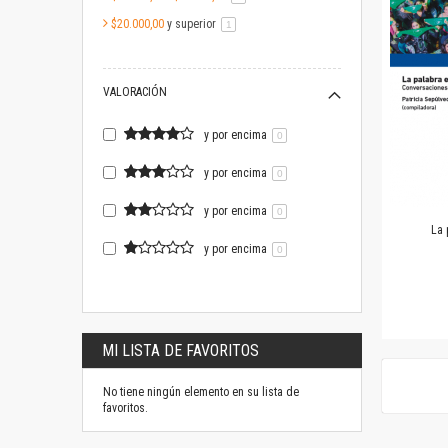
$20.000,00
y superior
artículo
1
VALORACIÓN
y por encima
0
y por encima
0
y por encima
0
La 
y por encima
0
MI LISTA DE FAVORITOS
No tiene ningún elemento en su lista de
favoritos.