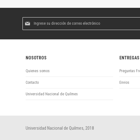
Suscríbase
al
boletín
informativo:
NOSOTROS
ENTREGAS
Quienes somos
Preguntas Fr
Contacto
Envios
Universidad Nacional de Quilmes
Universidad Nacional de Quilmes, 2018