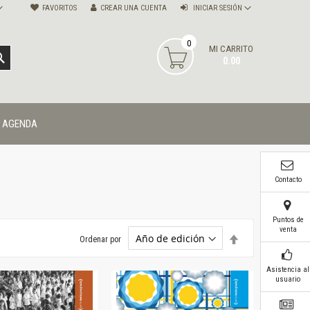
FAVORITOS
CREAR UNA CUENTA
INICIAR SESIÓN
0
MI CARRITO
BUSCAR
0.00
AGENDA
Contacto
Puntos de
venta
Establecer
Ordenar por
dirección
descendente
Asistencia al
usuario