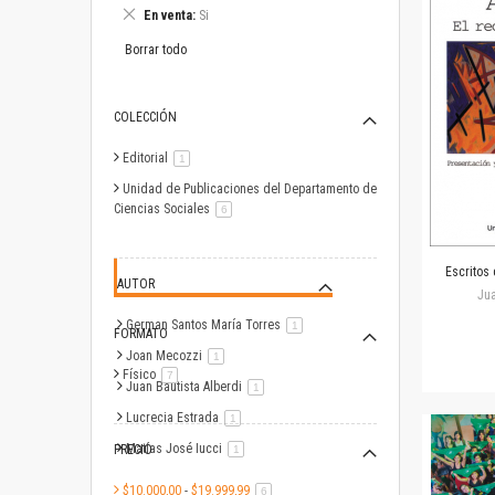
este
Eliminar
En venta
Si
artículo
este
artículo
Borrar todo
COLECCIÓN
Editorial
artículo
1
Unidad de Publicaciones del Departamento de
Ciencias Sociales
artículo
6
Escritos 
AUTOR
Jua
German Santos María Torres
artículo
1
FORMATO
Joan Mecozzi
artículo
1
Físico
artículo
7
Juan Bautista Alberdi
artículo
1
Lucrecia Estrada
artículo
1
Matías José Iucci
PRECIO
artículo
1
$10.000,00
-
$19.999,99
artículo
6