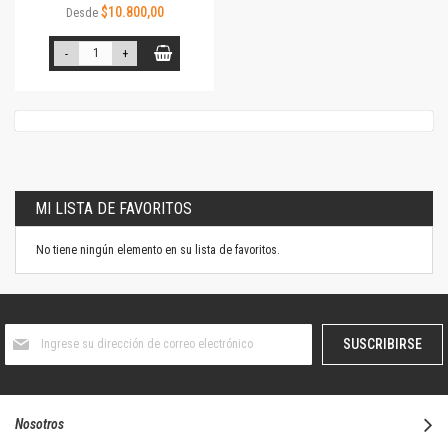
$10.800,00
Desde
-
+
MI LISTA DE FAVORITOS
No tiene ningún elemento en su lista de favoritos.
Suscríbase
SUSCRIBIRSE
al
boletín
informativo:
Nosotros