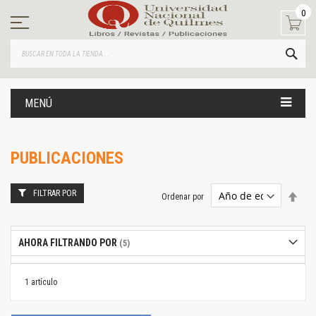
Ir
0
al
contenido
BUS
MENÚ
PUBLICACIONES
FILTRAR POR
Estab
Ordenar por
dire
desc
AHORA FILTRANDO POR
1
artículo