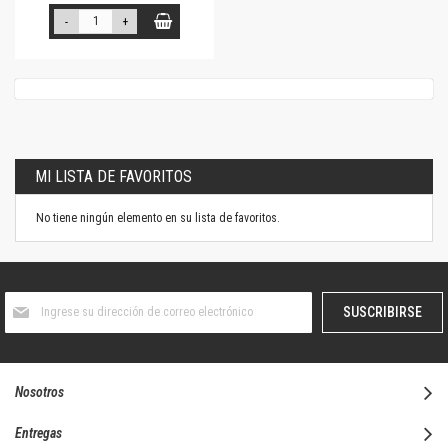
-
+
MI LISTA DE FAVORITOS
No tiene ningún elemento en su lista de favoritos.
Suscríbase
SUSCRIBIRSE
al
boletín
informativo:
Nosotros
Entregas