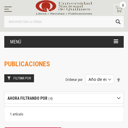
Ir
0
al
contenido
BUS
MENÚ
PUBLICACIONES
FILTRAR POR
Estab
Ordenar por
dire
desc
AHORA FILTRANDO POR
1
artículo