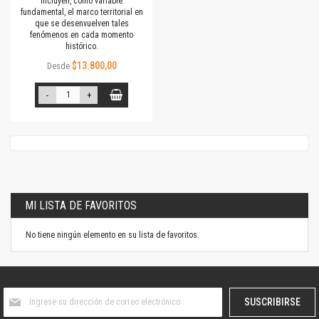
incluyen, como variable
fundamental, el marco territorial en
que se desenvuelven tales
fenómenos en cada momento
histórico.
$13.800,00
Desde
-
+
MI LISTA DE FAVORITOS
No tiene ningún elemento en su lista de favoritos.
Suscríbase
SUSCRIBIRSE
al
boletín