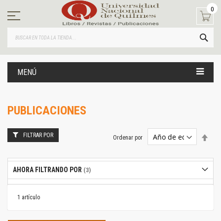
Ir
0
al
contenido
BUS
MENÚ
PUBLICACIONES
FILTRAR POR
Estab
Ordenar por
dire
desc
AHORA FILTRANDO POR
1
artículo