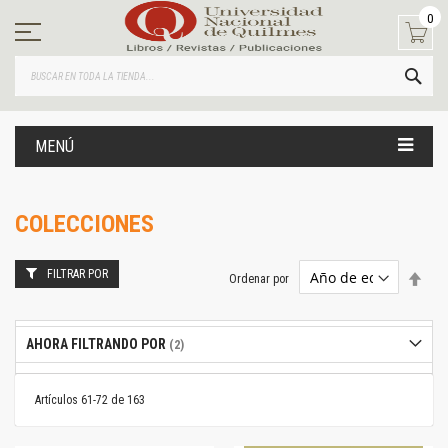
Ir
0
al
contenido
BUS
MENÚ
COLECCIONES
FILTRAR POR
Estab
Ordenar por
dire
desc
AHORA FILTRANDO POR
Artículos
61
-
72
de
163