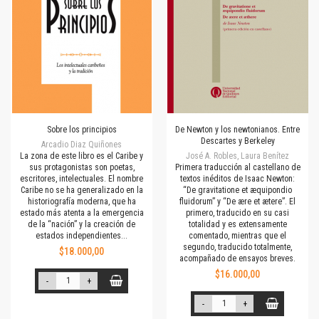
Sobre los principios
De Newton y los newtonianos. Entre
Descartes y Berkeley
Arcadio Diaz Quiñones
La zona de este libro es el Caribe y
José A. Robles, Laura Benítez
sus protagonistas son poetas,
Primera traducción al castellano de
escritores, intelectuales. El nombre
textos inéditos de Isaac Newton:
Caribe no se ha generalizado en la
“De gravitatione et æquipondio
historiografía moderna, que ha
fluidorum” y “De ære et ætere”. El
estado más atenta a la emergencia
primero, traducido en su casi
de la “nación” y la creación de
totalidad y es extensamente
estados independientes...
comentado, mientras que el
segundo, traducido totalmente,
$18.000,00
acompañado de ensayos breves.
$16.000,00
-
+
-
+