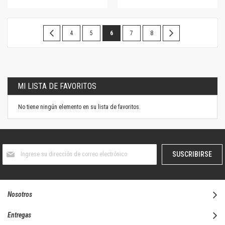
Página
Página
Anterior
Página
Página
Estás
Página
Página
Página
Siguiente
4
5
6
7
8
leyendo
la
página
MI LISTA DE FAVORITOS
No tiene ningún elemento en su lista de favoritos.
Suscríbase
SUSCRIBIRSE
al
boletín
informativo:
Nosotros
Entregas