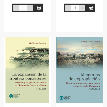
-
+
-
+