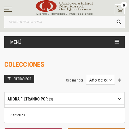
Ir
0
al
contenido
BUS
MENÚ
COLECCIONES
FILTRAR POR
Estab
Ordenar por
dire
desc
AHORA FILTRANDO POR
7
artículos