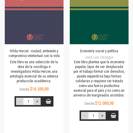
Hilda Herzer: ciudad, ambiente y
Economía social y política
compromiso intelectual con la vida
José Luis Coraggio
Este libro es una selección de la
Este libro plantea que la economía
obra de la socióloga e
popular, lejos de ser desplazada
investigadora Hilda Herzer, una
por el trabajo formal con derechos,
antología esencial de su extensa
puede expandirse bajo formas
producción académica.
solidarias y requiere ser tratada
como una fuerza productiva
$16.500,00
Desde
esencial para el país y no como un
universo de marginados asistidos.
-
+
$12.000,00
Desde
-
+