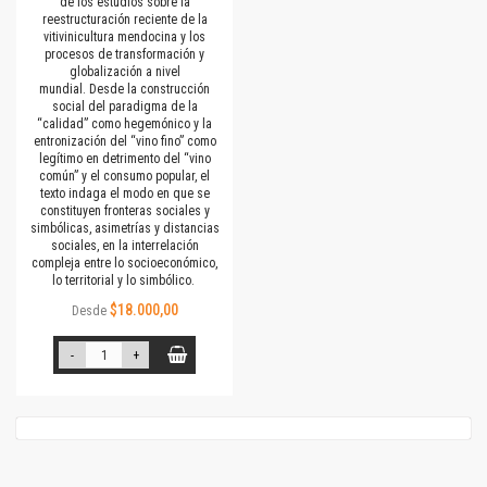
de los estudios sobre la
reestructuración reciente de la
vitivinicultura mendocina y los
procesos de transformación y
globalización a nivel
mundial. Desde la construcción
social del paradigma de la
“calidad” como hegemónico y la
entronización del “vino fino” como
legítimo en detrimento del “vino
común” y el consumo popular, el
texto indaga el modo en que se
constituyen fronteras sociales y
simbólicas, asimetrías y distancias
sociales, en la interrelación
compleja entre lo socioeconómico,
lo territorial y lo simbólico.
$18.000,00
Desde
-
+