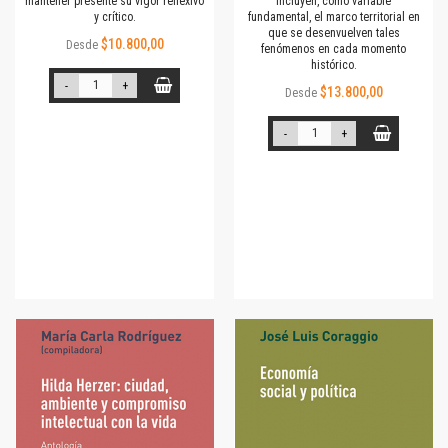
mantener presente su vigor reflexivo
incluyen, como variable
y crítico.
fundamental, el marco territorial en
que se desenvuelven tales
$10.800,00
Desde
fenómenos en cada momento
histórico.
-
+
$13.800,00
Desde
-
+