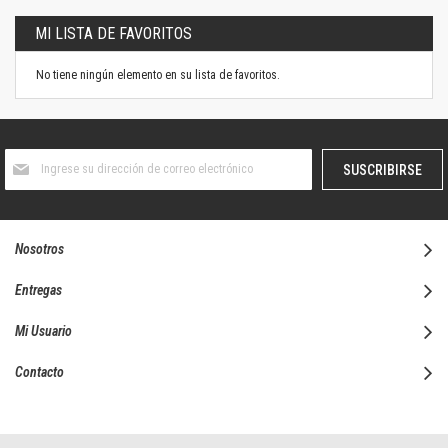
MI LISTA DE FAVORITOS
No tiene ningún elemento en su lista de favoritos.
Suscríbase
SUSCRIBIRSE
al
boletín
informativo:
Nosotros
Entregas
Mi Usuario
Contacto