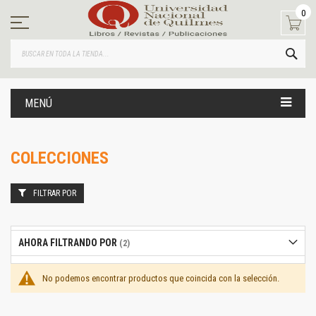
Ir
0
al
contenido
BUS
MENÚ
COLECCIONES
FILTRAR POR
AHORA FILTRANDO POR
No podemos encontrar productos que coincida con la selección.