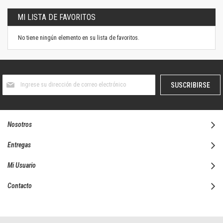
MI LISTA DE FAVORITOS
No tiene ningún elemento en su lista de favoritos.
Suscríbase
SUSCRIBIRSE
al
boletín
informativo:
Nosotros
Entregas
Mi Usuario
Contacto