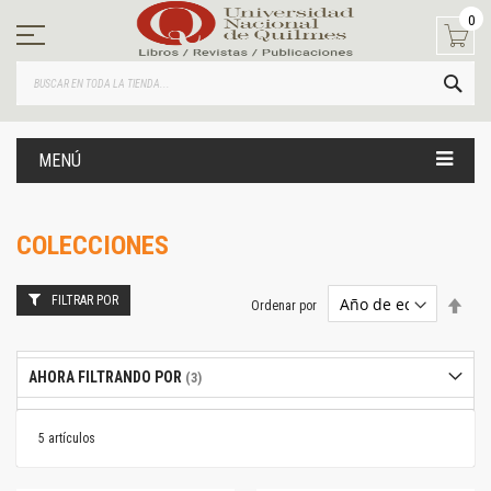
Ir
0
al
contenido
BUS
MENÚ
COLECCIONES
FILTRAR POR
Estab
Ordenar por
dire
desc
AHORA FILTRANDO POR
5
artículos