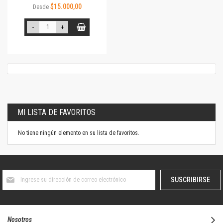
$15.000,00
Desde
-
+
MI LISTA DE FAVORITOS
No tiene ningún elemento en su lista de favoritos.
Suscríbase
SUSCRIBIRSE
al
boletín
informativo:
Nosotros