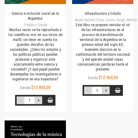
Ciencia e inclusión social en la
Infraestructura y Estado
Argentina
Anahí Ballent, Dhan Zunino Singh, Melina 
Frédéric Goulet
Este libro se propone revisitar el rol
Muchas veces se ha reprochado a
de las infraestructuras en el
los científicos vivir en sus torres de
proceso de transformación
marfil, sin tener en cuenta los
territorial de la Argentina en la
grandes desafíos de las
primera mitad del siglo XX,
sociedades. ¿Cómo los estados y
momento decisivo en la
las políticas públicas pueden
conformación del territorio nacional
promover y organizar este
y del aparato estatal cuyas
acercamiento entre ciencia y
consecuencias perduran hasta el
sociedad? ¿Y qué papel pueden
presente.
desempeñar los investigadores e
$12.960,00
Desde
ingenieros en esa trayectoria?
$13.800,00
Desde
-
+
-
+