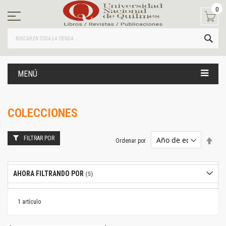
Ir
0
al
contenido
BUS
MENÚ
COLECCIONES
FILTRAR POR
Estab
Ordenar por
dire
desc
AHORA FILTRANDO POR
1
artículo