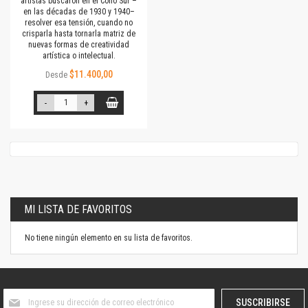
artistas buscaron en el Cono Sur –
en las décadas de 1930 y 1940–
resolver esa tensión, cuando no
crisparla hasta tornarla matriz de
nuevas formas de creatividad
artística o intelectual.
$11.400,00
Desde
-
+
MI LISTA DE FAVORITOS
No tiene ningún elemento en su lista de favoritos.
Suscríbase
SUSCRIBIRSE
al