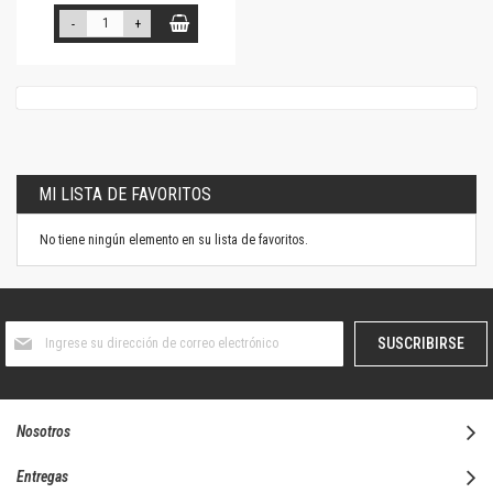
-
+
MI LISTA DE FAVORITOS
No tiene ningún elemento en su lista de favoritos.
Suscríbase
SUSCRIBIRSE
al
boletín
informativo:
Nosotros
Entregas