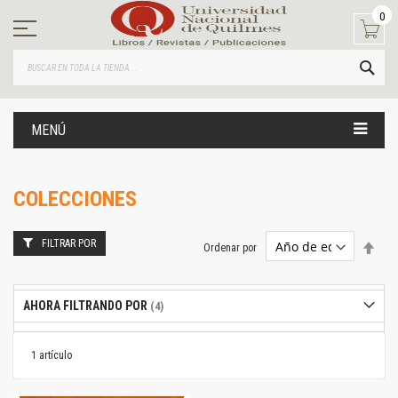
Ir
0
al
contenido
BUS
MENÚ
COLECCIONES
FILTRAR POR
Estab
Ordenar por
dire
desc
AHORA FILTRANDO POR
1
artículo